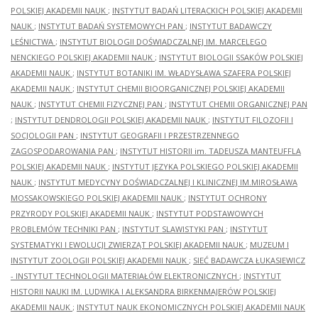
POLSKIEJ AKADEMII NAUK
;
INSTYTUT BADAŃ LITERACKICH POLSKIEJ AKADEMII
NAUK
;
INSTYTUT BADAŃ SYSTEMOWYCH PAN
;
INSTYTUT BADAWCZY
LEŚNICTWA
;
INSTYTUT BIOLOGII DOŚWIADCZALNEJ IM. MARCELEGO
NENCKIEGO POLSKIEJ AKADEMII NAUK
;
INSTYTUT BIOLOGII SSAKÓW POLSKIEJ
AKADEMII NAUK
;
INSTYTUT BOTANIKI IM. WŁADYSŁAWA SZAFERA POLSKIEJ
AKADEMII NAUK
;
INSTYTUT CHEMII BIOORGANICZNEJ POLSKIEJ AKADEMII
NAUK
;
INSTYTUT CHEMII FIZYCZNEJ PAN
;
INSTYTUT CHEMII ORGANICZNEJ PAN
;
INSTYTUT DENDROLOGII POLSKIEJ AKADEMII NAUK
;
INSTYTUT FILOZOFII I
SOCJOLOGII PAN
;
INSTYTUT GEOGRAFII I PRZESTRZENNEGO
ZAGOSPODAROWANIA PAN
;
INSTYTUT HISTORII im. TADEUSZA MANTEUFFLA
POLSKIEJ AKADEMII NAUK
;
INSTYTUT JĘZYKA POLSKIEGO POLSKIEJ AKADEMII
NAUK
;
INSTYTUT MEDYCYNY DOŚWIADCZALNEJ I KLINICZNEJ IM.MIROSŁAWA
MOSSAKOWSKIEGO POLSKIEJ AKADEMII NAUK
;
INSTYTUT OCHRONY
PRZYRODY POLSKIEJ AKADEMII NAUK
;
INSTYTUT PODSTAWOWYCH
PROBLEMÓW TECHNIKI PAN
;
INSTYTUT SLAWISTYKI PAN
;
INSTYTUT
SYSTEMATYKI I EWOLUCJI ZWIERZĄT POLSKIEJ AKADEMII NAUK
;
MUZEUM I
INSTYTUT ZOOLOGII POLSKIEJ AKADEMII NAUK
;
SIEĆ BADAWCZA ŁUKASIEWICZ
- INSTYTUT TECHNOLOGII MATERIAŁÓW ELEKTRONICZNYCH
;
INSTYTUT
HISTORII NAUKI IM. LUDWIKA I ALEKSANDRA BIRKENMAJERÓW POLSKIEJ
AKADEMII NAUK
;
INSTYTUT NAUK EKONOMICZNYCH POLSKIEJ AKADEMII NAUK