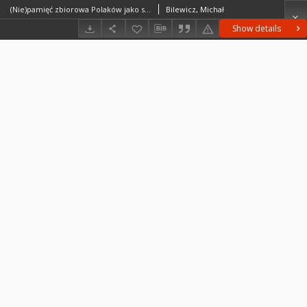
(Nie)pamięć zbiorowa Polaków jako skutecznaregulacja emocji
Bilewicz, Michał
Show details