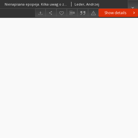
Nienapisana epopeja. Kilka uwag o zapomnianym wyzwoleniu
Leder, Andrzej
Show details