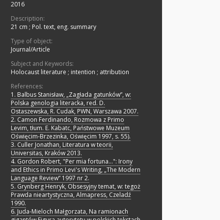
2016
Description:
21 cm
;
Pol. text, eng. summary
Type of object:
Journal/Article
Subject and Keywords:
Holocaust literature
;
intention
;
attribution
References:
1. Balbus Stanisław, „Zagłada gatunków”, w:
Polska genologia literacka, red. D.
Ostaszewska, R. Cudak, PWN, Warszawa 2007.
2. Camon Ferdinando, Rozmowa z Primo
Levim, tłum. E. Kabatc, Państwowe Muzeum
Oświęcim-Brzezinka, Oświęcim 1997, s. 55).
3. Culler Jonathan, Literatura w teorii,
Universitas, Kraków 2013.
4. Gordon Robert, "Per mia fortuna...": Irony
and Ethics in Primo Levi's Writing, „The Modern
Language Review” 1997 nr 2.
5. Grynberg Henryk, Obsesyjny temat, w: tegoż
Prawda nieartystyczna, Almapress, Czeladź
1990.
6. Juda-Mieloch Małgorzata, Na ramionach
gigantów Figura autorytetu w polskich tekstach