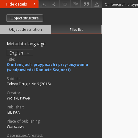
Hide details
Object structure
Object description
Files list
Metadata language
English
Title:
O intencjach, przypisach i przy-pisywaniu
(w odpowiedzi Danucie Szajnert)
Subtitle:
Teksty Drugie Nr 6 (2016)
Creator:
Wolski, Paweł
Publisher:
IBL PAN
Place of publishing:
Warszawa
Date issued/created: