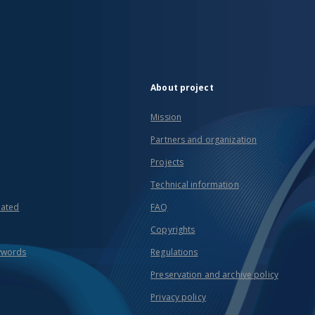
About project
Mission
Partners and organization
Projects
Technical information
eated
FAQ
Copyrights
ywords
Regulations
Preservation and archive policy
Privacy policy