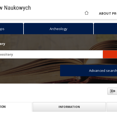
ABOUT PR
aps
Archeology
tory
Advanced searc
INFORMATION
ION