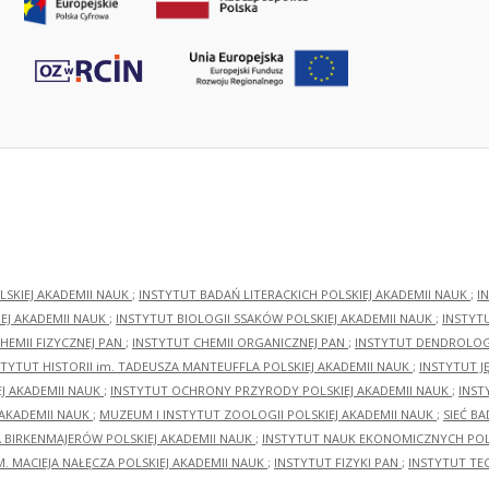
LSKIEJ AKADEMII NAUK
;
INSTYTUT BADAŃ LITERACKICH POLSKIEJ AKADEMII NAUK
;
I
EJ AKADEMII NAUK
;
INSTYTUT BIOLOGII SSAKÓW POLSKIEJ AKADEMII NAUK
;
INSTYT
HEMII FIZYCZNEJ PAN
;
INSTYTUT CHEMII ORGANICZNEJ PAN
;
INSTYTUT DENDROLOGI
STYTUT HISTORII im. TADEUSZA MANTEUFFLA POLSKIEJ AKADEMII NAUK
;
INSTYTUT J
EJ AKADEMII NAUK
;
INSTYTUT OCHRONY PRZYRODY POLSKIEJ AKADEMII NAUK
;
INST
 AKADEMII NAUK
;
MUZEUM I INSTYTUT ZOOLOGII POLSKIEJ AKADEMII NAUK
;
SIEĆ B
RA BIRKENMAJERÓW POLSKIEJ AKADEMII NAUK
;
INSTYTUT NAUK EKONOMICZNYCH POLS
M. MACIEJA NAŁĘCZA POLSKIEJ AKADEMII NAUK
;
INSTYTUT FIZYKI PAN
;
INSTYTUT TE