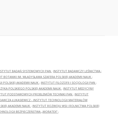
NSTYTUT BADAŃ SYSTEMOWYCH PAN
;
INSTYTUT BADAWCZY LEŚNICTWA
;
UT BOTANIKI IM. WŁADYSŁAWA SZAFERA POLSKIEJ AKADEMII NAUK
;
I POLSKIEJ AKADEMII NAUK
;
INSTYTUT FILOZOFII I SOCJOLOGII PAN
;
ĘZYKA POLSKIEGO POLSKIEJ AKADEMII NAUK
;
INSTYTUT MEDYCYNY
YTUT PODSTAWOWYCH PROBLEMÓW TECHNIKI PAN
;
INSTYTUT
ADAWCZA ŁUKASIEWICZ - INSTYTUT TECHNOLOGII MATERIAŁÓW
KIEJ AKADEMII NAUK
;
INSTYTUT ROZWOJU WSI I ROLNICTWA POLSKIEJ
CHNOLOGII BEZPIECZEŃSTWA „MORATEX”
;