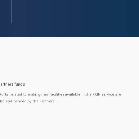
artners funds
orks related to making new facilities available in the RCIN service are
lso co-financed by the Partners.