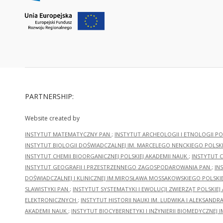
PARTNERSHIP:
Website created by
INSTYTUT MATEMATYCZNY PAN
;
INSTYTUT ARCHEOLOGII I ETNOLOGII PO
INSTYTUT BIOLOGII DOŚWIADCZALNEJ IM. MARCELEGO NENCKIEGO POLSKI
INSTYTUT CHEMII BIOORGANICZNEJ POLSKIEJ AKADEMII NAUK
;
INSTYTUT C
INSTYTUT GEOGRAFII I PRZESTRZENNEGO ZAGOSPODAROWANIA PAN
;
IN
DOŚWIADCZALNEJ I KLINICZNEJ IM.MIROSŁAWA MOSSAKOWSKIEGO POLSKI
SLAWISTYKI PAN
;
INSTYTUT SYSTEMATYKI I EWOLUCJI ZWIERZĄT POLSKIEJ
ELEKTRONICZNYCH
;
INSTYTUT HISTORII NAUKI IM. LUDWIKA I ALEKSAND
AKADEMII NAUK
;
INSTYTUT BIOCYBERNETYKI I INŻYNIERII BIOMEDYCZNEJ I