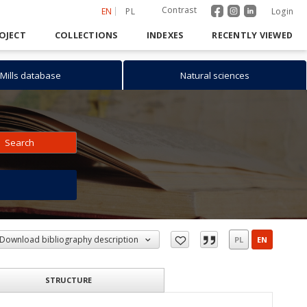
Contrast
EN
PL
Login
OJECT
COLLECTIONS
INDEXES
RECENTLY VIEWED
Mills database
Natural sciences
Search
h
Download bibliography description
PL
EN
STRUCTURE