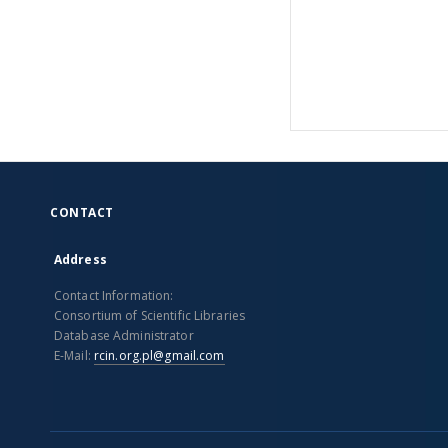
CONTACT
Address
Contact Information:
Consortium of Scientific Libraries
Database Administrator
E-Mail:
rcin.org.pl@gmail.com