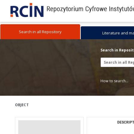
Search in all Repository
Literature and m
Search in Reposi
How to search...
OBJECT
DESCRIPT