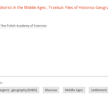
district in the Middle Ages ; Trzebuń. Files of Historico-Geog
 of the Polish Academy of Sciences
ds:
region) - geography [KABA]
Masovia
Middle Ages
settlement