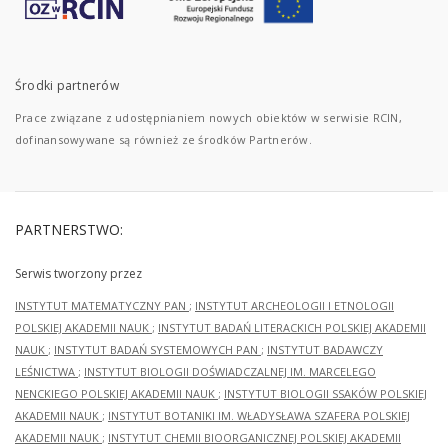
Środki partnerów
Prace związane z udostępnianiem nowych obiektów w serwisie RCIN,
dofinansowywane są również ze środków Partnerów.
PARTNERSTWO:
Serwis tworzony przez
INSTYTUT MATEMATYCZNY PAN
;
INSTYTUT ARCHEOLOGII I ETNOLOGII
POLSKIEJ AKADEMII NAUK
;
INSTYTUT BADAŃ LITERACKICH POLSKIEJ AKADEMII
NAUK
;
INSTYTUT BADAŃ SYSTEMOWYCH PAN
;
INSTYTUT BADAWCZY
LEŚNICTWA
;
INSTYTUT BIOLOGII DOŚWIADCZALNEJ IM. MARCELEGO
NENCKIEGO POLSKIEJ AKADEMII NAUK
;
INSTYTUT BIOLOGII SSAKÓW POLSKIEJ
AKADEMII NAUK
;
INSTYTUT BOTANIKI IM. WŁADYSŁAWA SZAFERA POLSKIEJ
AKADEMII NAUK
;
INSTYTUT CHEMII BIOORGANICZNEJ POLSKIEJ AKADEMII