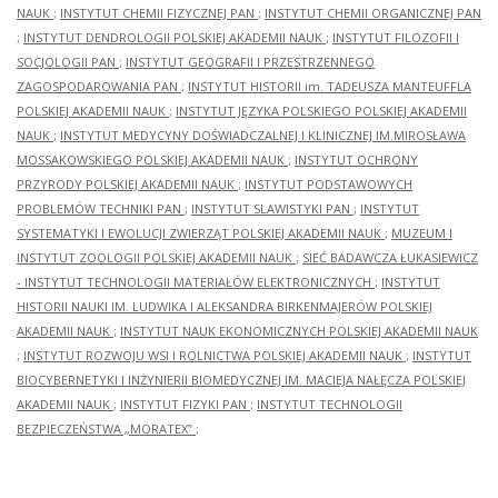
NAUK
;
INSTYTUT CHEMII FIZYCZNEJ PAN
;
INSTYTUT CHEMII ORGANICZNEJ PAN
;
INSTYTUT DENDROLOGII POLSKIEJ AKADEMII NAUK
;
INSTYTUT FILOZOFII I
SOCJOLOGII PAN
;
INSTYTUT GEOGRAFII I PRZESTRZENNEGO
ZAGOSPODAROWANIA PAN
;
INSTYTUT HISTORII im. TADEUSZA MANTEUFFLA
POLSKIEJ AKADEMII NAUK
;
INSTYTUT JĘZYKA POLSKIEGO POLSKIEJ AKADEMII
NAUK
;
INSTYTUT MEDYCYNY DOŚWIADCZALNEJ I KLINICZNEJ IM.MIROSŁAWA
MOSSAKOWSKIEGO POLSKIEJ AKADEMII NAUK
;
INSTYTUT OCHRONY
PRZYRODY POLSKIEJ AKADEMII NAUK
;
INSTYTUT PODSTAWOWYCH
PROBLEMÓW TECHNIKI PAN
;
INSTYTUT SLAWISTYKI PAN
;
INSTYTUT
SYSTEMATYKI I EWOLUCJI ZWIERZĄT POLSKIEJ AKADEMII NAUK
;
MUZEUM I
INSTYTUT ZOOLOGII POLSKIEJ AKADEMII NAUK
;
SIEĆ BADAWCZA ŁUKASIEWICZ
- INSTYTUT TECHNOLOGII MATERIAŁÓW ELEKTRONICZNYCH
;
INSTYTUT
HISTORII NAUKI IM. LUDWIKA I ALEKSANDRA BIRKENMAJERÓW POLSKIEJ
AKADEMII NAUK
;
INSTYTUT NAUK EKONOMICZNYCH POLSKIEJ AKADEMII NAUK
;
INSTYTUT ROZWOJU WSI I ROLNICTWA POLSKIEJ AKADEMII NAUK
;
INSTYTUT
BIOCYBERNETYKI I INŻYNIERII BIOMEDYCZNEJ IM. MACIEJA NAŁĘCZA POLSKIEJ
AKADEMII NAUK
;
INSTYTUT FIZYKI PAN
;
INSTYTUT TECHNOLOGII
BEZPIECZEŃSTWA „MORATEX”
;