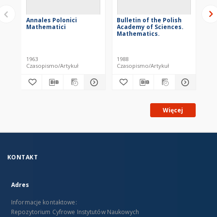
Annales Polonici
Bulletin of the Polish
Bul
Mathematici
Academy of Sciences.
Ac
Mathematics.
Ma
1963
1988
199
Czasopismo/Artykuł
Czasopismo/Artykuł
Cza
Więcej
KONTAKT
Adres
Informacje kontaktowe:
Repozytorium Cyfrowe Instytutów Naukowych