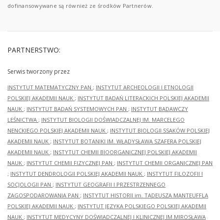
dofinansowywane są również ze środków Partnerów.
PARTNERSTWO:
Serwis tworzony przez
INSTYTUT MATEMATYCZNY PAN
;
INSTYTUT ARCHEOLOGII I ETNOLOGII
POLSKIEJ AKADEMII NAUK
;
INSTYTUT BADAŃ LITERACKICH POLSKIEJ AKADEMII
NAUK
;
INSTYTUT BADAŃ SYSTEMOWYCH PAN
;
INSTYTUT BADAWCZY
LEŚNICTWA
;
INSTYTUT BIOLOGII DOŚWIADCZALNEJ IM. MARCELEGO
NENCKIEGO POLSKIEJ AKADEMII NAUK
;
INSTYTUT BIOLOGII SSAKÓW POLSKIEJ
AKADEMII NAUK
;
INSTYTUT BOTANIKI IM. WŁADYSŁAWA SZAFERA POLSKIEJ
AKADEMII NAUK
;
INSTYTUT CHEMII BIOORGANICZNEJ POLSKIEJ AKADEMII
NAUK
;
INSTYTUT CHEMII FIZYCZNEJ PAN
;
INSTYTUT CHEMII ORGANICZNEJ PAN
;
INSTYTUT DENDROLOGII POLSKIEJ AKADEMII NAUK
;
INSTYTUT FILOZOFII I
SOCJOLOGII PAN
;
INSTYTUT GEOGRAFII I PRZESTRZENNEGO
ZAGOSPODAROWANIA PAN
;
INSTYTUT HISTORII im. TADEUSZA MANTEUFFLA
POLSKIEJ AKADEMII NAUK
;
INSTYTUT JĘZYKA POLSKIEGO POLSKIEJ AKADEMII
NAUK
;
INSTYTUT MEDYCYNY DOŚWIADCZALNEJ I KLINICZNEJ IM.MIROSŁAWA