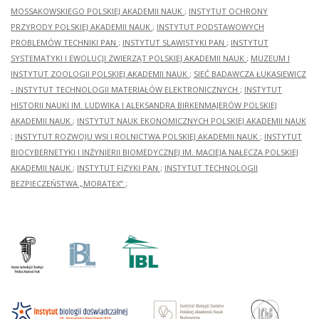
MOSSAKOWSKIEGO POLSKIEJ AKADEMII NAUK
;
INSTYTUT OCHRONY
PRZYRODY POLSKIEJ AKADEMII NAUK
;
INSTYTUT PODSTAWOWYCH
PROBLEMÓW TECHNIKI PAN
;
INSTYTUT SLAWISTYKI PAN
;
INSTYTUT
SYSTEMATYKI I EWOLUCJI ZWIERZĄT POLSKIEJ AKADEMII NAUK
;
MUZEUM I
INSTYTUT ZOOLOGII POLSKIEJ AKADEMII NAUK
;
SIEĆ BADAWCZA ŁUKASIEWICZ
- INSTYTUT TECHNOLOGII MATERIAŁÓW ELEKTRONICZNYCH
;
INSTYTUT
HISTORII NAUKI IM. LUDWIKA I ALEKSANDRA BIRKENMAJERÓW POLSKIEJ
AKADEMII NAUK
;
INSTYTUT NAUK EKONOMICZNYCH POLSKIEJ AKADEMII NAUK
;
INSTYTUT ROZWOJU WSI I ROLNICTWA POLSKIEJ AKADEMII NAUK
;
INSTYTUT
BIOCYBERNETYKI I INŻYNIERII BIOMEDYCZNEJ IM. MACIEJA NAŁĘCZA POLSKIEJ
AKADEMII NAUK
;
INSTYTUT FIZYKI PAN
;
INSTYTUT TECHNOLOGII
BEZPIECZEŃSTWA „MORATEX”
;