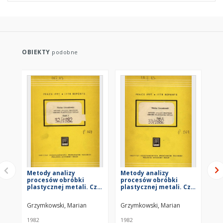
OBIEKTY
podobne
Metody analizy
Metody analizy
An
procesów obróbki
procesów obróbki
sy
plastycznej metali. Cz.
plastycznej metali. Cz.
pr
1
2
pl
Grzymkowski, Marian
Grzymkowski, Marian
Piw
1982
1982
198