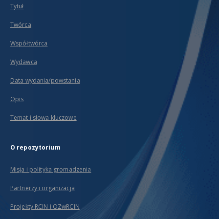
Tytuł
Twórca
Współtwórca
Wydawca
Data wydania/powstania
Opis
Temat i słowa kluczowe
O repozytorium
Misja i polityka gromadzenia
Partnerzy i organizacja
Projekty RCIN i OZwRCIN