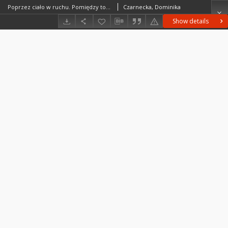
Poprzez ciało w ruchu. Pomiędzy tożsamością instruktorki fitness a tożsamością badaczki
Czarnecka, Dominika
Show details