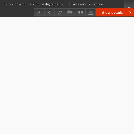
E-folklor w dobie kultury digitalnej. Szkice i studia, Violetta Krawczyk-Wasilewska, Wydawnictwo Uniwersytetu Łódzkiego, Łódź 2016, ss. 164; Folklore in the Digital Age. Collected Essays, Wydawnictwo Uniwersytetu Łódzkiego i Wydawnictwo Uniwersytetu Jagiellońskiego, Łódź-Kraków 2016, ss. 149 : [recenzja]
Jasiewicz, Zbigniew
Show details