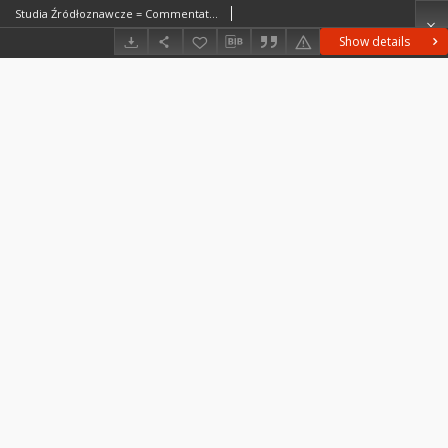
Studia Źródłoznawcze = Commentationes T. 46 (2009), Title pages, Contents
Show details