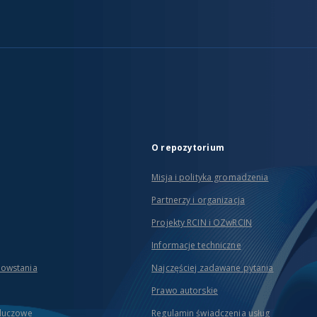
O repozytorium
Misja i polityka gromadzenia
Partnerzy i organizacja
Projekty RCIN i OZwRCIN
Informacje techniczne
powstania
Najczęściej zadawane pytania
Prawo autorskie
kluczowe
Regulamin świadczenia usług