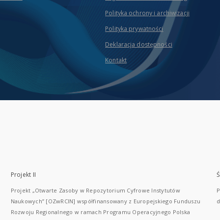
Polityka ochrony i archiwizacji
Polityka prywatności
Deklaracja dostępności
Kontakt
Projekt II
Ś
Projekt „Otwarte Zasoby w Repozytorium Cyfrowe Instytutów
P
Naukowych” [OZwRCIN] współfinansowany z Europejskiego Funduszu
d
Rozwoju Regionalnego w ramach Programu Operacyjnego Polska