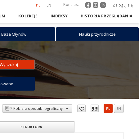
Kontrast
PL
EN
Zaloguj się
UM
KOLEKCJE
INDEKSY
HISTORIA PRZEGLĄDANIA
Baza Młynów
Nauki przyrodnicze
Wyszukaj
sowane
Pobierz opis bibliograficzny
PL
EN
STRUKTURA