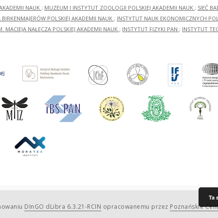
 AKADEMII NAUK
;
MUZEUM I INSTYTUT ZOOLOGII POLSKIEJ AKADEMII NAUK
;
SIEĆ B
RA BIRKENMAJERÓW POLSKIEJ AKADEMII NAUK
;
INSTYTUT NAUK EKONOMICZNYCH POLS
M. MACIEJA NAŁĘCZA POLSKIEJ AKADEMII NAUK
;
INSTYTUT FIZYKI PAN
;
INSTYTUT TE
Ta 
amowaniu
DInGO dLibra 6.3.21-RCIN
opracowanemu przez
Poznańskie Cen