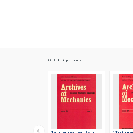
OBIEKTY
podobne
Two-dimensional, two-
Effective v