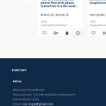
phase flow with phase
suspensio
transition in a de Laval
nozzle
Bratos, M.
Burnat, M.
Herczyński, 
1974
1975
Czasopismo/Artykuł
Czasopismo/
KONTAKT
Adres
Informacje kontaktowe:
Repozytorium Cyfrowe Instytutów Naukowych
Administrator bazy
E-Mail:
rcin.org.pl@gmail.com