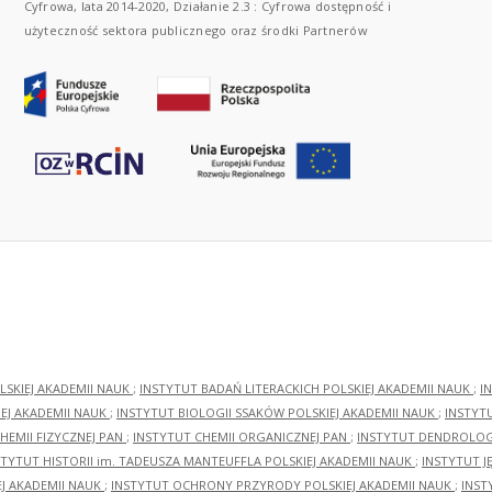
Cyfrowa, lata 2014-2020, Działanie 2.3 : Cyfrowa dostępność i
użyteczność sektora publicznego oraz środki Partnerów
LSKIEJ AKADEMII NAUK
;
INSTYTUT BADAŃ LITERACKICH POLSKIEJ AKADEMII NAUK
;
I
EJ AKADEMII NAUK
;
INSTYTUT BIOLOGII SSAKÓW POLSKIEJ AKADEMII NAUK
;
INSTYT
HEMII FIZYCZNEJ PAN
;
INSTYTUT CHEMII ORGANICZNEJ PAN
;
INSTYTUT DENDROLOGI
STYTUT HISTORII im. TADEUSZA MANTEUFFLA POLSKIEJ AKADEMII NAUK
;
INSTYTUT J
EJ AKADEMII NAUK
;
INSTYTUT OCHRONY PRZYRODY POLSKIEJ AKADEMII NAUK
;
INST