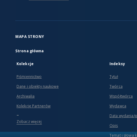
MAPA STRONY
Strona główna
Kolekcje
Indeksy
Piśmiennictwo
Tytuł
Dane i obiekty naukowe
Twórca
Archiwalia
Współtwórca
Kolekcje Partnerów
Wydawca
...
Data wydania/
Zobacz więcej
Opis
Temat i słowa 