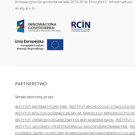
Innowacyjna Gospodarka na lata 2010-2014, Priorytet 2. Infrastruktura
strefy B + R
PARTNERSTWO:
Serwis tworzony przez
INSTYTUT MATEMATYCZNY PAN
;
INSTYTUT ARCHEOLOGII I ETNOLOGII PO
INSTYTUT BIOLOGII DOŚWIADCZALNEJ IM. MARCELEGO NENCKIEGO POLSKI
INSTYTUT CHEMII BIOORGANICZNEJ POLSKIEJ AKADEMII NAUK
;
INSTYTUT C
INSTYTUT GEOGRAFII I PRZESTRZENNEGO ZAGOSPODAROWANIA PAN
;
IN
DOŚWIADCZALNEJ I KLINICZNEJ IM.MIROSŁAWA MOSSAKOWSKIEGO POLSKI