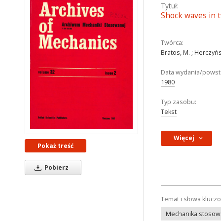
Tytuł:
Shock waves in 
Twórca:
Bratos, M.
;
Herczyńsk
Data wydania/powst
1980
Typ zasobu:
Tekst
Więcej
Pokaż treść
Pobierz
Temat i słowa klucz
Mechanika stosowa