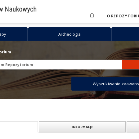
O REPOZYTORI
mapy
Archeologia
torium
Wyszukiwanie zaawan
INFORMACJE