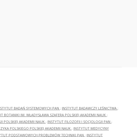
NSTYTUT BADAŃ SYSTEMOWYCH PAN
;
INSTYTUT BADAWCZY LEŚNICTWA
;
UT BOTANIKI IM. WŁADYSŁAWA SZAFERA POLSKIEJ AKADEMII NAUK
;
I POLSKIEJ AKADEMII NAUK
;
INSTYTUT FILOZOFII I SOCJOLOGII PAN
;
ĘZYKA POLSKIEGO POLSKIEJ AKADEMII NAUK
;
INSTYTUT MEDYCYNY
YTUT PODSTAWOWYCH PROBLEMÓW TECHNIKI PAN
;
INSTYTUT