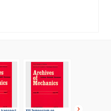
e transport
XIII Symposium on
Settling velocity of