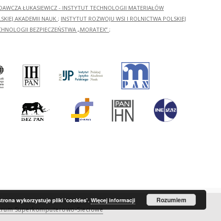
ADAWCZA ŁUKASIEWICZ - INSTYTUT TECHNOLOGII MATERIAŁÓW
KIEJ AKADEMII NAUK
;
INSTYTUT ROZWOJU WSI I ROLNICTWA POLSKIEJ
CHNOLOGII BEZPIECZEŃSTWA „MORATEX”
;
Rozumiem
strona wykorzystuje pliki 'cookies'.
Więcej informacji
trum Superkomputerowo-Sieciowe