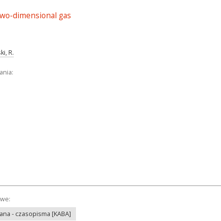
two-dimensional gas
i, R.
ania:
owe:
na - czasopisma [KABA]