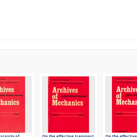
iscosity of
On the effective transport
On the effectiv