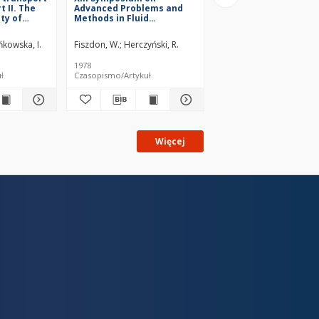
t II. The
Advanced Problems and
Newtonian suspensi
ity of
Methods in Fluid
Mechanics
ńkowska, I.
Fiszdon, W.
Herczyński, R.
Pieńkowska, I.
Herczyńsk
1978
1978
ł
Czasopismo/Artykuł
Czasopismo/Artykuł
Więcej