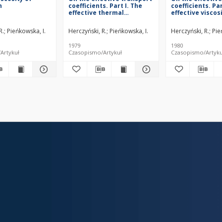
n
coefficients. Part I. The
coefficients. Par
effective thermal
effective viscos
conductivity
suspensions
R.
Pieńkowska, I.
Herczyński, R.
Pieńkowska, I.
Herczyński, R.
Pie
1979
1980
Artykuł
Czasopismo/Artykuł
Czasopismo/Artyku