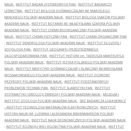
NAUK
;
INSTYTUT BADAŃ SYSTEMOWYCH PAN
;
INSTYTUT BADAWCZY
LEŚNICTWA
;
INSTYTUT BIOLOGII DOŚWIADCZALNEJ IM. MARCELEGO
NENCKIEGO POLSKIEJ AKADEMII NAUK
;
INSTYTUT BIOLOGII SSAKÓW POLSKIEJ
AKADEMII NAUK
;
INSTYTUT BOTANIKI IM. WŁADYSŁAWA SZAFERA POLSKIEJ
AKADEMII NAUK
;
INSTYTUT CHEMII BIOORGANICZNEJ POLSKIEJ AKADEMII
NAUK
;
INSTYTUT CHEMII FIZYCZNEJ PAN
;
INSTYTUT CHEMII ORGANICZNEJ PAN
;
INSTYTUT DENDROLOGII POLSKIEJ AKADEMII NAUK
;
INSTYTUT FILOZOFII I
SOCJOLOGII PAN
;
INSTYTUT GEOGRAFII I PRZESTRZENNEGO
ZAGOSPODAROWANIA PAN
;
INSTYTUT HISTORII im. TADEUSZA MANTEUFFLA
POLSKIEJ AKADEMII NAUK
;
INSTYTUT JĘZYKA POLSKIEGO POLSKIEJ AKADEMII
NAUK
;
INSTYTUT MEDYCYNY DOŚWIADCZALNEJ I KLINICZNEJ IM.MIROSŁAWA
MOSSAKOWSKIEGO POLSKIEJ AKADEMII NAUK
;
INSTYTUT OCHRONY
PRZYRODY POLSKIEJ AKADEMII NAUK
;
INSTYTUT PODSTAWOWYCH
PROBLEMÓW TECHNIKI PAN
;
INSTYTUT SLAWISTYKI PAN
;
INSTYTUT
SYSTEMATYKI I EWOLUCJI ZWIERZĄT POLSKIEJ AKADEMII NAUK
;
MUZEUM I
INSTYTUT ZOOLOGII POLSKIEJ AKADEMII NAUK
;
SIEĆ BADAWCZA ŁUKASIEWICZ
- INSTYTUT TECHNOLOGII MATERIAŁÓW ELEKTRONICZNYCH
;
INSTYTUT
HISTORII NAUKI IM. LUDWIKA I ALEKSANDRA BIRKENMAJERÓW POLSKIEJ
AKADEMII NAUK
;
INSTYTUT NAUK EKONOMICZNYCH POLSKIEJ AKADEMII NAUK
;
INSTYTUT ROZWOJU WSI I ROLNICTWA POLSKIEJ AKADEMII NAUK
;
INSTYTUT