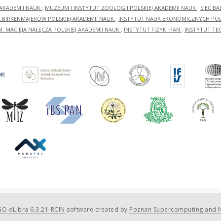
 AKADEMII NAUK
;
MUZEUM I INSTYTUT ZOOLOGII POLSKIEJ AKADEMII NAUK
;
SIEĆ B
RA BIRKENMAJERÓW POLSKIEJ AKADEMII NAUK
;
INSTYTUT NAUK EKONOMICZNYCH POLS
M. MACIEJA NAŁĘCZA POLSKIEJ AKADEMII NAUK
;
INSTYTUT FIZYKI PAN
;
INSTYTUT TE
O dLibra 6.3.21-RCIN
software created by
Poznan Supercomputing and N