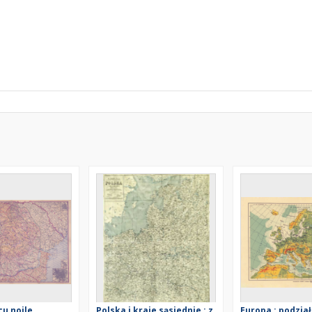
cu noile
Polska i kraje sąsiednie : z
Europa : podział