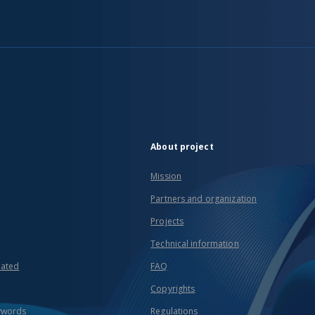
About project
Mission
Partners and organization
Projects
Technical information
eated
FAQ
Copyrights
ywords
Regulations