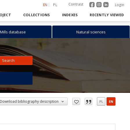
Contrast
EN
PL
Login
OJECT
COLLECTIONS
INDEXES
RECENTLY VIEWED
Mills database
Natural sciences
Search
h
Download bibliography description
PL
EN