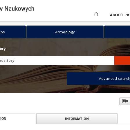
ABOUT PR
aps
Archeology
tory
Advanced searc
INFORMATION
ION