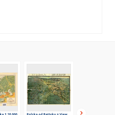
ka 1:20 000
Polska od Bałtyku = View
Polska od Bałtyku