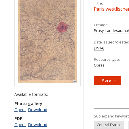
Title:
Paris westlischer
Creator:
Prusy. Landesaufnah
Date issued/created
[1914]
Resource type:
Obraz
More
Available formats:
Photo gallery
Open
Download
Subject and keywor
PDF
Open
Download
Central France