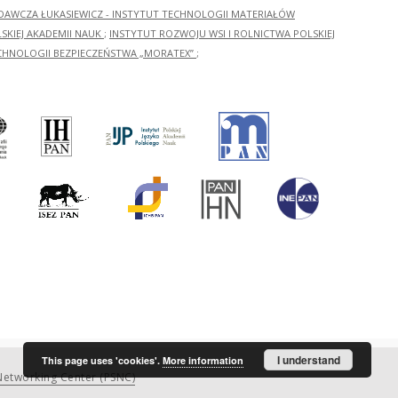
ADAWCZA ŁUKASIEWICZ - INSTYTUT TECHNOLOGII MATERIAŁÓW
KIEJ AKADEMII NAUK
;
INSTYTUT ROZWOJU WSI I ROLNICTWA POLSKIEJ
CHNOLOGII BEZPIECZEŃSTWA „MORATEX”
;
I understand
This page uses 'cookies'.
More information
etworking Center (PSNC)