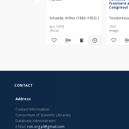
frontiere 
Congresul d
numirele 
tuturor loc
Schaade, Arthur (1883–1952)
Geographisches Ins
Teodorescu,
scara 1:1.
[po 1923]
1921
Obraz
Image
CONTACT
Address
Contact Information:
Consortium of Scientific Libraries
Database Administrator
E-Mail:
rcin.org.pl@gmail.com