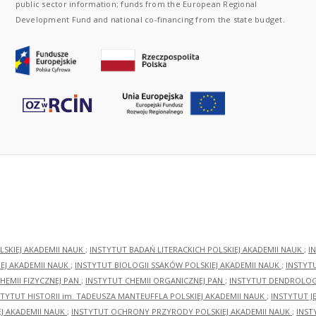
public sector information; funds from the European Regional
Development Fund and national co-financing from the state budget.
LSKIEJ AKADEMII NAUK
;
INSTYTUT BADAŃ LITERACKICH POLSKIEJ AKADEMII NAUK
;
I
EJ AKADEMII NAUK
;
INSTYTUT BIOLOGII SSAKÓW POLSKIEJ AKADEMII NAUK
;
INSTYT
HEMII FIZYCZNEJ PAN
;
INSTYTUT CHEMII ORGANICZNEJ PAN
;
INSTYTUT DENDROLOGI
STYTUT HISTORII im. TADEUSZA MANTEUFFLA POLSKIEJ AKADEMII NAUK
;
INSTYTUT J
EJ AKADEMII NAUK
;
INSTYTUT OCHRONY PRZYRODY POLSKIEJ AKADEMII NAUK
;
INST