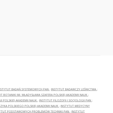
NSTYTUT BADAŃ SYSTEMOWYCH PAN
;
INSTYTUT BADAWCZY LEŚNICTWA
;
UT BOTANIKI IM. WŁADYSŁAWA SZAFERA POLSKIEJ AKADEMII NAUK
;
I POLSKIEJ AKADEMII NAUK
;
INSTYTUT FILOZOFII I SOCJOLOGII PAN
;
ĘZYKA POLSKIEGO POLSKIEJ AKADEMII NAUK
;
INSTYTUT MEDYCYNY
YTUT PODSTAWOWYCH PROBLEMÓW TECHNIKI PAN
;
INSTYTUT