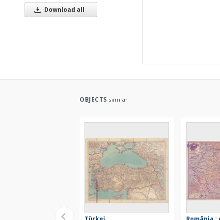
Download all
OBJECTS
similar
Türkei
România : 