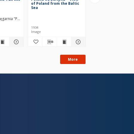
of Poland from the Baltic
Sea
ięgarnia "Pomoc Szkolna" H. Wajnera. Wydawca
1934
1934
Image
Image
More