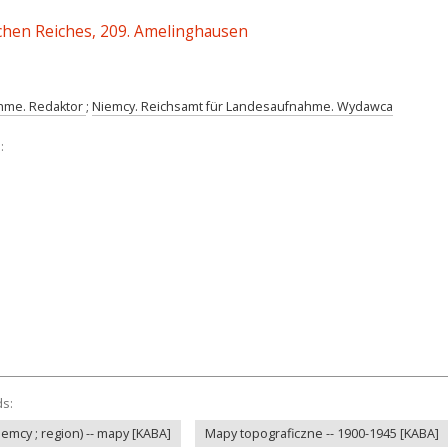
chen Reiches, 209. Amelinghausen
hme. Redaktor
;
Niemcy. Reichsamt für Landesaufnahme. Wydawca
:
ds:
mcy ; region) -- mapy [KABA]
Mapy topograficzne -- 1900-1945 [KABA]