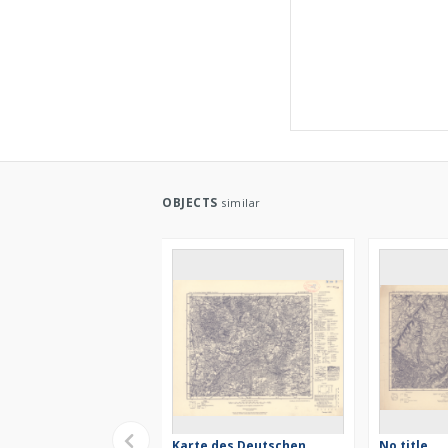
OBJECTS
similar
Karte des Deutschen
No title