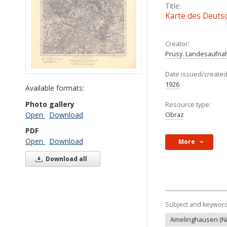
Title:
Karte des Deuts
Creator:
Prusy. Landesaufna
Date issued/created
1926
Available formats:
Photo gallery
Resource type:
Open
Download
Obraz
PDF
Open
Download
More
Download all
Subject and keywor
Amelinghausen (Nie