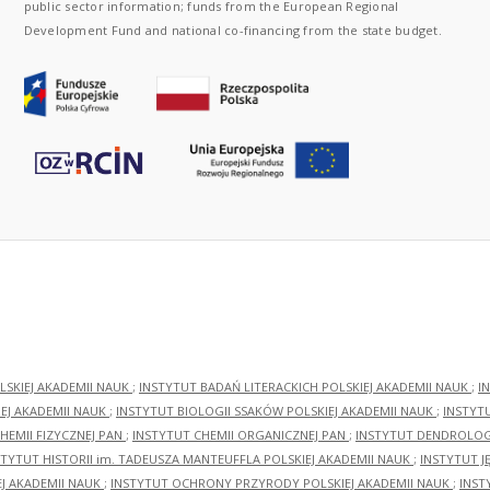
public sector information; funds from the European Regional
Development Fund and national co-financing from the state budget.
LSKIEJ AKADEMII NAUK
;
INSTYTUT BADAŃ LITERACKICH POLSKIEJ AKADEMII NAUK
;
I
EJ AKADEMII NAUK
;
INSTYTUT BIOLOGII SSAKÓW POLSKIEJ AKADEMII NAUK
;
INSTYT
HEMII FIZYCZNEJ PAN
;
INSTYTUT CHEMII ORGANICZNEJ PAN
;
INSTYTUT DENDROLOGI
STYTUT HISTORII im. TADEUSZA MANTEUFFLA POLSKIEJ AKADEMII NAUK
;
INSTYTUT J
EJ AKADEMII NAUK
;
INSTYTUT OCHRONY PRZYRODY POLSKIEJ AKADEMII NAUK
;
INST