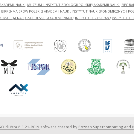
 AKADEMII NAUK
;
MUZEUM I INSTYTUT ZOOLOGII POLSKIEJ AKADEMII NAUK
;
SIEĆ B
RA BIRKENMAJERÓW POLSKIEJ AKADEMII NAUK
;
INSTYTUT NAUK EKONOMICZNYCH POLS
M. MACIEJA NAŁĘCZA POLSKIEJ AKADEMII NAUK
;
INSTYTUT FIZYKI PAN
;
INSTYTUT TE
O dLibra 6.3.21-RCIN
software created by
Poznan Supercomputing and N