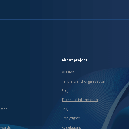
About project
Mission
Partners and organization
Projects
Technical information
eated
FAQ
Copyrights
ywords
Regulations