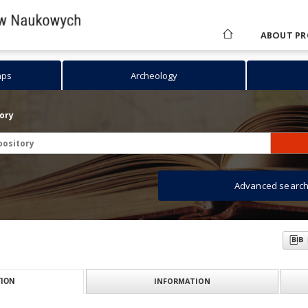
ABOUT PR
aps
Archeology
tory
Advanced searc
INFORMATION
ION