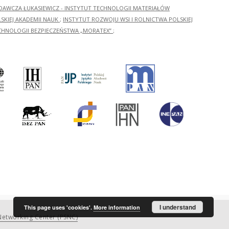
ADAWCZA ŁUKASIEWICZ - INSTYTUT TECHNOLOGII MATERIAŁÓW
KIEJ AKADEMII NAUK
;
INSTYTUT ROZWOJU WSI I ROLNICTWA POLSKIEJ
CHNOLOGII BEZPIECZEŃSTWA „MORATEX”
;
I understand
This page uses 'cookies'.
More information
etworking Center (PSNC)