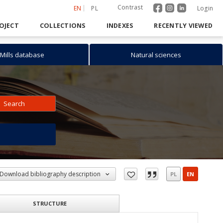
Contrast
EN
PL
Login
OJECT
COLLECTIONS
INDEXES
RECENTLY VIEWED
Mills database
Natural sciences
Search
h
Download bibliography description
PL
EN
STRUCTURE