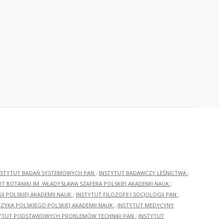
NSTYTUT BADAŃ SYSTEMOWYCH PAN
;
INSTYTUT BADAWCZY LEŚNICTWA
;
UT BOTANIKI IM. WŁADYSŁAWA SZAFERA POLSKIEJ AKADEMII NAUK
;
I POLSKIEJ AKADEMII NAUK
;
INSTYTUT FILOZOFII I SOCJOLOGII PAN
;
ĘZYKA POLSKIEGO POLSKIEJ AKADEMII NAUK
;
INSTYTUT MEDYCYNY
YTUT PODSTAWOWYCH PROBLEMÓW TECHNIKI PAN
;
INSTYTUT