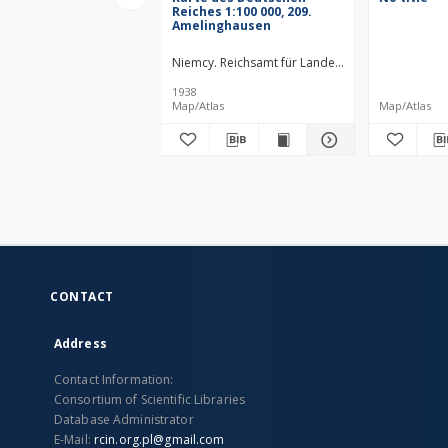
Reiches 1:100 000, 209.
Amelinghausen
Niemcy. Reichsamt für Landesaufnahme. Wydaw
1938
Map/Atlas
Map/Atlas
CONTACT
Address
Contact Information:
Consortium of Scientific Libraries
Database Administrator
E-Mail:
rcin.org.pl@gmail.com