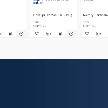
Kol. III
ca
Prusy. Landesaufnahme. Redaktor
Dokaupil, Roman (18...- 19...). Redaktor
Niemcy. Reichsam
Straka, J. Redak
1908
1922
Map/Atlas
Map/Atlas