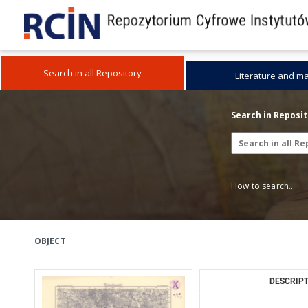
Search in all Repository
Literature and m
Search in Reposi
How to search...
OBJECT
DESCRIPT