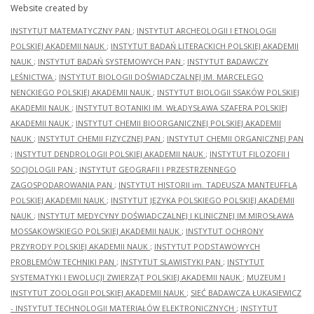
Website created by
INSTYTUT MATEMATYCZNY PAN
;
INSTYTUT ARCHEOLOGII I ETNOLOGII
POLSKIEJ AKADEMII NAUK
;
INSTYTUT BADAŃ LITERACKICH POLSKIEJ AKADEMII
NAUK
;
INSTYTUT BADAŃ SYSTEMOWYCH PAN
;
INSTYTUT BADAWCZY
LEŚNICTWA
;
INSTYTUT BIOLOGII DOŚWIADCZALNEJ IM. MARCELEGO
NENCKIEGO POLSKIEJ AKADEMII NAUK
;
INSTYTUT BIOLOGII SSAKÓW POLSKIEJ
AKADEMII NAUK
;
INSTYTUT BOTANIKI IM. WŁADYSŁAWA SZAFERA POLSKIEJ
AKADEMII NAUK
;
INSTYTUT CHEMII BIOORGANICZNEJ POLSKIEJ AKADEMII
NAUK
;
INSTYTUT CHEMII FIZYCZNEJ PAN
;
INSTYTUT CHEMII ORGANICZNEJ PAN
;
INSTYTUT DENDROLOGII POLSKIEJ AKADEMII NAUK
;
INSTYTUT FILOZOFII I
SOCJOLOGII PAN
;
INSTYTUT GEOGRAFII I PRZESTRZENNEGO
ZAGOSPODAROWANIA PAN
;
INSTYTUT HISTORII im. TADEUSZA MANTEUFFLA
POLSKIEJ AKADEMII NAUK
;
INSTYTUT JĘZYKA POLSKIEGO POLSKIEJ AKADEMII
NAUK
;
INSTYTUT MEDYCYNY DOŚWIADCZALNEJ I KLINICZNEJ IM.MIROSŁAWA
MOSSAKOWSKIEGO POLSKIEJ AKADEMII NAUK
;
INSTYTUT OCHRONY
PRZYRODY POLSKIEJ AKADEMII NAUK
;
INSTYTUT PODSTAWOWYCH
PROBLEMÓW TECHNIKI PAN
;
INSTYTUT SLAWISTYKI PAN
;
INSTYTUT
SYSTEMATYKI I EWOLUCJI ZWIERZĄT POLSKIEJ AKADEMII NAUK
;
MUZEUM I
INSTYTUT ZOOLOGII POLSKIEJ AKADEMII NAUK
;
SIEĆ BADAWCZA ŁUKASIEWICZ
- INSTYTUT TECHNOLOGII MATERIAŁÓW ELEKTRONICZNYCH
;
INSTYTUT