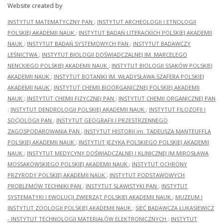
Website created by
INSTYTUT MATEMATYCZNY PAN
;
INSTYTUT ARCHEOLOGII I ETNOLOGII
POLSKIEJ AKADEMII NAUK
;
INSTYTUT BADAŃ LITERACKICH POLSKIEJ AKADEMII
NAUK
;
INSTYTUT BADAŃ SYSTEMOWYCH PAN
;
INSTYTUT BADAWCZY
LEŚNICTWA
;
INSTYTUT BIOLOGII DOŚWIADCZALNEJ IM. MARCELEGO
NENCKIEGO POLSKIEJ AKADEMII NAUK
;
INSTYTUT BIOLOGII SSAKÓW POLSKIEJ
AKADEMII NAUK
;
INSTYTUT BOTANIKI IM. WŁADYSŁAWA SZAFERA POLSKIEJ
AKADEMII NAUK
;
INSTYTUT CHEMII BIOORGANICZNEJ POLSKIEJ AKADEMII
NAUK
;
INSTYTUT CHEMII FIZYCZNEJ PAN
;
INSTYTUT CHEMII ORGANICZNEJ PAN
;
INSTYTUT DENDROLOGII POLSKIEJ AKADEMII NAUK
;
INSTYTUT FILOZOFII I
SOCJOLOGII PAN
;
INSTYTUT GEOGRAFII I PRZESTRZENNEGO
ZAGOSPODAROWANIA PAN
;
INSTYTUT HISTORII im. TADEUSZA MANTEUFFLA
POLSKIEJ AKADEMII NAUK
;
INSTYTUT JĘZYKA POLSKIEGO POLSKIEJ AKADEMII
NAUK
;
INSTYTUT MEDYCYNY DOŚWIADCZALNEJ I KLINICZNEJ IM.MIROSŁAWA
MOSSAKOWSKIEGO POLSKIEJ AKADEMII NAUK
;
INSTYTUT OCHRONY
PRZYRODY POLSKIEJ AKADEMII NAUK
;
INSTYTUT PODSTAWOWYCH
PROBLEMÓW TECHNIKI PAN
;
INSTYTUT SLAWISTYKI PAN
;
INSTYTUT
SYSTEMATYKI I EWOLUCJI ZWIERZĄT POLSKIEJ AKADEMII NAUK
;
MUZEUM I
INSTYTUT ZOOLOGII POLSKIEJ AKADEMII NAUK
;
SIEĆ BADAWCZA ŁUKASIEWICZ
- INSTYTUT TECHNOLOGII MATERIAŁÓW ELEKTRONICZNYCH
;
INSTYTUT