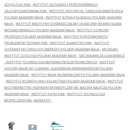
SOCJOLOGII PAN
;
INSTYTUT GEOGRAFII I PRZESTRZENNEGO
ZAGOSPODAROWANIA PAN
;
INSTYTUT HISTORII im. TADEUSZA MANTEUFFLA
POLSKIEJ AKADEMII NAUK
;
INSTYTUT JĘZYKA POLSKIEGO POLSKIEJ AKADEMII
NAUK
;
INSTYTUT MEDYCYNY DOŚWIADCZALNEJ I KLINICZNEJ IM.MIROSŁAWA
MOSSAKOWSKIEGO POLSKIEJ AKADEMII NAUK
;
INSTYTUT OCHRONY
PRZYRODY POLSKIEJ AKADEMII NAUK
;
INSTYTUT PODSTAWOWYCH
PROBLEMÓW TECHNIKI PAN
;
INSTYTUT SLAWISTYKI PAN
;
INSTYTUT
SYSTEMATYKI I EWOLUCJI ZWIERZĄT POLSKIEJ AKADEMII NAUK
;
MUZEUM I
INSTYTUT ZOOLOGII POLSKIEJ AKADEMII NAUK
;
SIEĆ BADAWCZA ŁUKASIEWICZ
- INSTYTUT TECHNOLOGII MATERIAŁÓW ELEKTRONICZNYCH
;
INSTYTUT
HISTORII NAUKI IM. LUDWIKA I ALEKSANDRA BIRKENMAJERÓW POLSKIEJ
AKADEMII NAUK
;
INSTYTUT NAUK EKONOMICZNYCH POLSKIEJ AKADEMII NAUK
;
INSTYTUT ROZWOJU WSI I ROLNICTWA POLSKIEJ AKADEMII NAUK
;
INSTYTUT
BIOCYBERNETYKI I INŻYNIERII BIOMEDYCZNEJ IM. MACIEJA NAŁĘCZA POLSKIEJ
AKADEMII NAUK
;
INSTYTUT FIZYKI PAN
;
INSTYTUT TECHNOLOGII
BEZPIECZEŃSTWA „MORATEX”
;