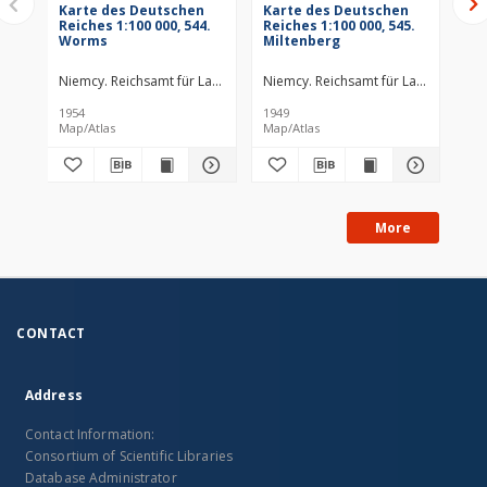
Karte des Deutschen
Karte des Deutschen
Ka
Reiches 1:100 000, 544.
Reiches 1:100 000, 545.
Rei
Worms
Miltenberg
So
La
Niemcy. Reichsamt für Landesaufnahme. Redaktor
Niemcy. Reichsamt für Landesaufna
Prusy. Landesauf
Pru
1954
1949
195
Map/Atlas
Map/Atlas
Map
More
CONTACT
Address
Contact Information:
Consortium of Scientific Libraries
Database Administrator