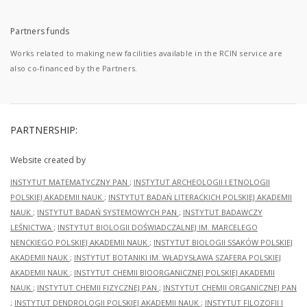
Partners funds
Works related to making new facilities available in the RCIN service are
also co-financed by the Partners.
PARTNERSHIP:
Website created by
INSTYTUT MATEMATYCZNY PAN
;
INSTYTUT ARCHEOLOGII I ETNOLOGII
POLSKIEJ AKADEMII NAUK
;
INSTYTUT BADAŃ LITERACKICH POLSKIEJ AKADEMII
NAUK
;
INSTYTUT BADAŃ SYSTEMOWYCH PAN
;
INSTYTUT BADAWCZY
LEŚNICTWA
;
INSTYTUT BIOLOGII DOŚWIADCZALNEJ IM. MARCELEGO
NENCKIEGO POLSKIEJ AKADEMII NAUK
;
INSTYTUT BIOLOGII SSAKÓW POLSKIEJ
AKADEMII NAUK
;
INSTYTUT BOTANIKI IM. WŁADYSŁAWA SZAFERA POLSKIEJ
AKADEMII NAUK
;
INSTYTUT CHEMII BIOORGANICZNEJ POLSKIEJ AKADEMII
NAUK
;
INSTYTUT CHEMII FIZYCZNEJ PAN
;
INSTYTUT CHEMII ORGANICZNEJ PAN
;
INSTYTUT DENDROLOGII POLSKIEJ AKADEMII NAUK
;
INSTYTUT FILOZOFII I