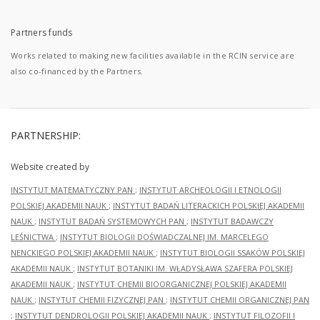
Partners funds
Works related to making new facilities available in the RCIN service are
also co-financed by the Partners.
PARTNERSHIP:
Website created by
INSTYTUT MATEMATYCZNY PAN
;
INSTYTUT ARCHEOLOGII I ETNOLOGII
POLSKIEJ AKADEMII NAUK
;
INSTYTUT BADAŃ LITERACKICH POLSKIEJ AKADEMII
NAUK
;
INSTYTUT BADAŃ SYSTEMOWYCH PAN
;
INSTYTUT BADAWCZY
LEŚNICTWA
;
INSTYTUT BIOLOGII DOŚWIADCZALNEJ IM. MARCELEGO
NENCKIEGO POLSKIEJ AKADEMII NAUK
;
INSTYTUT BIOLOGII SSAKÓW POLSKIEJ
AKADEMII NAUK
;
INSTYTUT BOTANIKI IM. WŁADYSŁAWA SZAFERA POLSKIEJ
AKADEMII NAUK
;
INSTYTUT CHEMII BIOORGANICZNEJ POLSKIEJ AKADEMII
NAUK
;
INSTYTUT CHEMII FIZYCZNEJ PAN
;
INSTYTUT CHEMII ORGANICZNEJ PAN
;
INSTYTUT DENDROLOGII POLSKIEJ AKADEMII NAUK
;
INSTYTUT FILOZOFII I