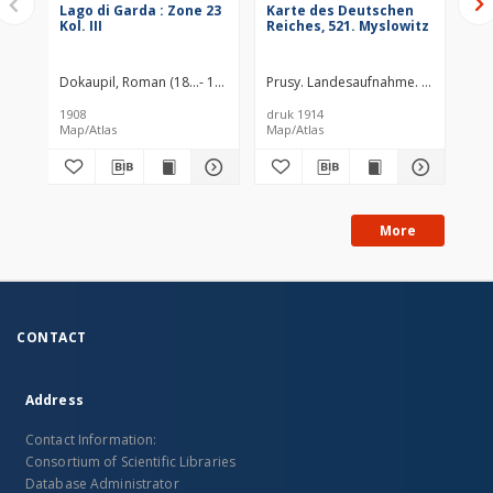
Lago di Garda : Zone 23
Karte des Deutschen
Ka
Kol. III
Reiches, 521. Myslowitz
Re
Dokaupil, Roman (18...- 19...). Redaktor
Prusy. Landesaufnahme. Kartographi
Straka, J. Redaktor
Bloschitz, 
Pru
1908
druk 1914
dru
Map/Atlas
Map/Atlas
Map
More
CONTACT
Address
Contact Information:
Consortium of Scientific Libraries
Database Administrator