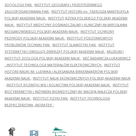
SOCJOLOGII PAN
;
INSTYTUT GEOGRAFII I PRZESTRZENNEGO
ZAGOSPODAROWANIA PAN
;
INSTYTUT HISTORII im. TADEUSZA MANTEUFFLA
POLSKIEJ AKADEMII NAUK
;
INSTYTUT JĘZYKA POLSKIEGO POLSKIEJ AKADEMII
NAUK
;
INSTYTUT MEDYCYNY DOŚWIADCZALNEJ I KLINICZNEJ IM.MIROSŁAWA
MOSSAKOWSKIEGO POLSKIEJ AKADEMII NAUK
;
INSTYTUT OCHRONY
PRZYRODY POLSKIEJ AKADEMII NAUK
;
INSTYTUT PODSTAWOWYCH
PROBLEMÓW TECHNIKI PAN
;
INSTYTUT SLAWISTYKI PAN
;
INSTYTUT
SYSTEMATYKI I EWOLUCJI ZWIERZĄT POLSKIEJ AKADEMII NAUK
;
MUZEUM I
INSTYTUT ZOOLOGII POLSKIEJ AKADEMII NAUK
;
SIEĆ BADAWCZA ŁUKASIEWICZ
- INSTYTUT TECHNOLOGII MATERIAŁÓW ELEKTRONICZNYCH
;
INSTYTUT
HISTORII NAUKI IM. LUDWIKA I ALEKSANDRA BIRKENMAJERÓW POLSKIEJ
AKADEMII NAUK
;
INSTYTUT NAUK EKONOMICZNYCH POLSKIEJ AKADEMII NAUK
;
INSTYTUT ROZWOJU WSI I ROLNICTWA POLSKIEJ AKADEMII NAUK
;
INSTYTUT
BIOCYBERNETYKI I INŻYNIERII BIOMEDYCZNEJ IM. MACIEJA NAŁĘCZA POLSKIEJ
AKADEMII NAUK
;
INSTYTUT FIZYKI PAN
;
INSTYTUT TECHNOLOGII
BEZPIECZEŃSTWA „MORATEX”
;