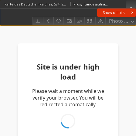
Karte des Deutschen Reiches, 584. Solgne
Prusy. Landesaufnahme. Kartographische Abteilung. Redaktor
Show details
Photo galle