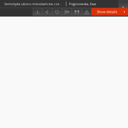
Semiotyka ubioru mieszkańców czerwonej Rosji na podstawie polskich relacji podróżniczych z lat trzydziestych XX wieku
Pogonowska, Ewa
Show details