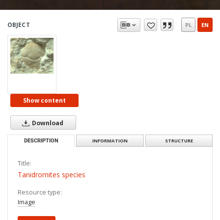
OBJECT
PL
EN
Show content
Download
DESCRIPTION
INFORMATION
STRUCTURE
Title:
Tanidromites species
Resource type:
Image