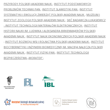
PRZYRODY POLSKIEJ AKADEMII NAUK
;
INSTYTUT PODSTAWOWYCH
PROBLEMÓW TECHNIKI PAN
;
INSTYTUT SLAWISTYKI PAN
;
INSTYTUT
SYSTEMATYKI I EWOLUCJI ZWIERZĄT POLSKIEJ AKADEMII NAUK
;
MUZEUM I
INSTYTUT ZOOLOGII POLSKIEJ AKADEMII NAUK
;
SIEĆ BADAWCZA ŁUKASIEWICZ
- INSTYTUT TECHNOLOGII MATERIAŁÓW ELEKTRONICZNYCH
;
INSTYTUT
HISTORII NAUKI IM. LUDWIKA I ALEKSANDRA BIRKENMAJERÓW POLSKIEJ
AKADEMII NAUK
;
INSTYTUT NAUK EKONOMICZNYCH POLSKIEJ AKADEMII NAUK
;
INSTYTUT ROZWOJU WSI I ROLNICTWA POLSKIEJ AKADEMII NAUK
;
INSTYTUT
BIOCYBERNETYKI I INŻYNIERII BIOMEDYCZNEJ IM. MACIEJA NAŁĘCZA POLSKIEJ
AKADEMII NAUK
;
INSTYTUT FIZYKI PAN
;
INSTYTUT TECHNOLOGII
BEZPIECZEŃSTWA „MORATEX”
;