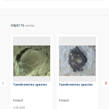
OBJECTS
similar
Tanidromites species
Tanidromites species
Ta
Poland
Poland
Po
6.08.2008
21.