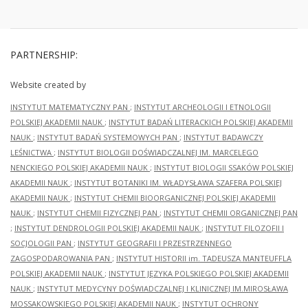
PARTNERSHIP:
Website created by
INSTYTUT MATEMATYCZNY PAN
;
INSTYTUT ARCHEOLOGII I ETNOLOGII
POLSKIEJ AKADEMII NAUK
;
INSTYTUT BADAŃ LITERACKICH POLSKIEJ AKADEMII
NAUK
;
INSTYTUT BADAŃ SYSTEMOWYCH PAN
;
INSTYTUT BADAWCZY
LEŚNICTWA
;
INSTYTUT BIOLOGII DOŚWIADCZALNEJ IM. MARCELEGO
NENCKIEGO POLSKIEJ AKADEMII NAUK
;
INSTYTUT BIOLOGII SSAKÓW POLSKIEJ
AKADEMII NAUK
;
INSTYTUT BOTANIKI IM. WŁADYSŁAWA SZAFERA POLSKIEJ
AKADEMII NAUK
;
INSTYTUT CHEMII BIOORGANICZNEJ POLSKIEJ AKADEMII
NAUK
;
INSTYTUT CHEMII FIZYCZNEJ PAN
;
INSTYTUT CHEMII ORGANICZNEJ PAN
;
INSTYTUT DENDROLOGII POLSKIEJ AKADEMII NAUK
;
INSTYTUT FILOZOFII I
SOCJOLOGII PAN
;
INSTYTUT GEOGRAFII I PRZESTRZENNEGO
ZAGOSPODAROWANIA PAN
;
INSTYTUT HISTORII im. TADEUSZA MANTEUFFLA
POLSKIEJ AKADEMII NAUK
;
INSTYTUT JĘZYKA POLSKIEGO POLSKIEJ AKADEMII
NAUK
;
INSTYTUT MEDYCYNY DOŚWIADCZALNEJ I KLINICZNEJ IM.MIROSŁAWA
MOSSAKOWSKIEGO POLSKIEJ AKADEMII NAUK
;
INSTYTUT OCHRONY