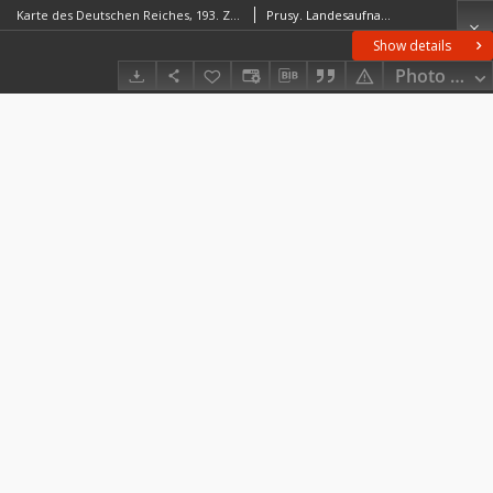
Karte des Deutschen Reiches, 193. Zempelburg
Prusy. Landesaufnahme. Kartographische Abteilung. Redaktor
Show details
Photo galle