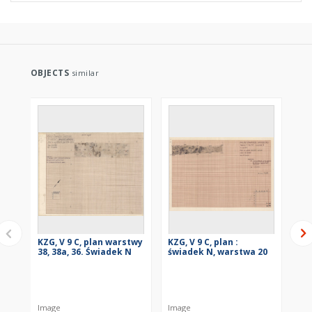
OBJECTS
similar
KZG, V 9 C, plan warstwy
KZG, V 9 C, plan :
KZG
38, 38a, 36. Świadek N
świadek N, warstwa 20
wa
Image
Image
Im