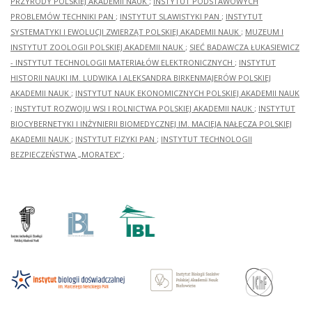
PRZYRODY POLSKIEJ AKADEMII NAUK
;
INSTYTUT PODSTAWOWYCH
PROBLEMÓW TECHNIKI PAN
;
INSTYTUT SLAWISTYKI PAN
;
INSTYTUT
SYSTEMATYKI I EWOLUCJI ZWIERZĄT POLSKIEJ AKADEMII NAUK
;
MUZEUM I
INSTYTUT ZOOLOGII POLSKIEJ AKADEMII NAUK
;
SIEĆ BADAWCZA ŁUKASIEWICZ
- INSTYTUT TECHNOLOGII MATERIAŁÓW ELEKTRONICZNYCH
;
INSTYTUT
HISTORII NAUKI IM. LUDWIKA I ALEKSANDRA BIRKENMAJERÓW POLSKIEJ
AKADEMII NAUK
;
INSTYTUT NAUK EKONOMICZNYCH POLSKIEJ AKADEMII NAUK
;
INSTYTUT ROZWOJU WSI I ROLNICTWA POLSKIEJ AKADEMII NAUK
;
INSTYTUT
BIOCYBERNETYKI I INŻYNIERII BIOMEDYCZNEJ IM. MACIEJA NAŁĘCZA POLSKIEJ
AKADEMII NAUK
;
INSTYTUT FIZYKI PAN
;
INSTYTUT TECHNOLOGII
BEZPIECZEŃSTWA „MORATEX”
;