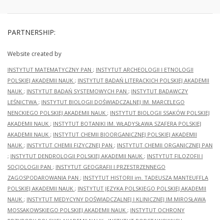
PARTNERSHIP:
Website created by
INSTYTUT MATEMATYCZNY PAN
;
INSTYTUT ARCHEOLOGII I ETNOLOGII
POLSKIEJ AKADEMII NAUK
;
INSTYTUT BADAŃ LITERACKICH POLSKIEJ AKADEMII
NAUK
;
INSTYTUT BADAŃ SYSTEMOWYCH PAN
;
INSTYTUT BADAWCZY
LEŚNICTWA
;
INSTYTUT BIOLOGII DOŚWIADCZALNEJ IM. MARCELEGO
NENCKIEGO POLSKIEJ AKADEMII NAUK
;
INSTYTUT BIOLOGII SSAKÓW POLSKIEJ
AKADEMII NAUK
;
INSTYTUT BOTANIKI IM. WŁADYSŁAWA SZAFERA POLSKIEJ
AKADEMII NAUK
;
INSTYTUT CHEMII BIOORGANICZNEJ POLSKIEJ AKADEMII
NAUK
;
INSTYTUT CHEMII FIZYCZNEJ PAN
;
INSTYTUT CHEMII ORGANICZNEJ PAN
;
INSTYTUT DENDROLOGII POLSKIEJ AKADEMII NAUK
;
INSTYTUT FILOZOFII I
SOCJOLOGII PAN
;
INSTYTUT GEOGRAFII I PRZESTRZENNEGO
ZAGOSPODAROWANIA PAN
;
INSTYTUT HISTORII im. TADEUSZA MANTEUFFLA
POLSKIEJ AKADEMII NAUK
;
INSTYTUT JĘZYKA POLSKIEGO POLSKIEJ AKADEMII
NAUK
;
INSTYTUT MEDYCYNY DOŚWIADCZALNEJ I KLINICZNEJ IM.MIROSŁAWA
MOSSAKOWSKIEGO POLSKIEJ AKADEMII NAUK
;
INSTYTUT OCHRONY