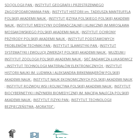
SOCJOLOGII PAN
;
INSTYTUT GEOGRAFII I PRZESTRZENNEGO
ZAGOSPODAROWANIA PAN
;
INSTYTUT HISTORII im. TADEUSZA MANTEUFFLA
POLSKIEJ AKADEMII NAUK
;
INSTYTUT JĘZYKA POLSKIEGO POLSKIEJ AKADEMII
NAUK
;
INSTYTUT MEDYCYNY DOŚWIADCZALNEJ I KLINICZNEJ IM.MIROSŁAWA
MOSSAKOWSKIEGO POLSKIEJ AKADEMII NAUK
;
INSTYTUT OCHRONY
PRZYRODY POLSKIEJ AKADEMII NAUK
;
INSTYTUT PODSTAWOWYCH
PROBLEMÓW TECHNIKI PAN
;
INSTYTUT SLAWISTYKI PAN
;
INSTYTUT
SYSTEMATYKI I EWOLUCJI ZWIERZĄT POLSKIEJ AKADEMII NAUK
;
MUZEUM I
INSTYTUT ZOOLOGII POLSKIEJ AKADEMII NAUK
;
SIEĆ BADAWCZA ŁUKASIEWICZ
- INSTYTUT TECHNOLOGII MATERIAŁÓW ELEKTRONICZNYCH
;
INSTYTUT
HISTORII NAUKI IM. LUDWIKA I ALEKSANDRA BIRKENMAJERÓW POLSKIEJ
AKADEMII NAUK
;
INSTYTUT NAUK EKONOMICZNYCH POLSKIEJ AKADEMII NAUK
;
INSTYTUT ROZWOJU WSI I ROLNICTWA POLSKIEJ AKADEMII NAUK
;
INSTYTUT
BIOCYBERNETYKI I INŻYNIERII BIOMEDYCZNEJ IM. MACIEJA NAŁĘCZA POLSKIEJ
AKADEMII NAUK
;
INSTYTUT FIZYKI PAN
;
INSTYTUT TECHNOLOGII
BEZPIECZEŃSTWA „MORATEX”
;