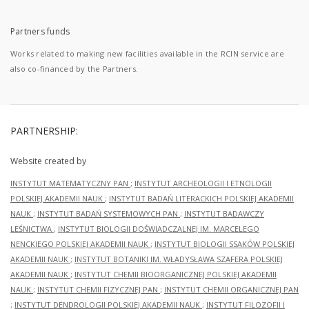
Partners funds
Works related to making new facilities available in the RCIN service are
also co-financed by the Partners.
PARTNERSHIP:
Website created by
INSTYTUT MATEMATYCZNY PAN
;
INSTYTUT ARCHEOLOGII I ETNOLOGII
POLSKIEJ AKADEMII NAUK
;
INSTYTUT BADAŃ LITERACKICH POLSKIEJ AKADEMII
NAUK
;
INSTYTUT BADAŃ SYSTEMOWYCH PAN
;
INSTYTUT BADAWCZY
LEŚNICTWA
;
INSTYTUT BIOLOGII DOŚWIADCZALNEJ IM. MARCELEGO
NENCKIEGO POLSKIEJ AKADEMII NAUK
;
INSTYTUT BIOLOGII SSAKÓW POLSKIEJ
AKADEMII NAUK
;
INSTYTUT BOTANIKI IM. WŁADYSŁAWA SZAFERA POLSKIEJ
AKADEMII NAUK
;
INSTYTUT CHEMII BIOORGANICZNEJ POLSKIEJ AKADEMII
NAUK
;
INSTYTUT CHEMII FIZYCZNEJ PAN
;
INSTYTUT CHEMII ORGANICZNEJ PAN
;
INSTYTUT DENDROLOGII POLSKIEJ AKADEMII NAUK
;
INSTYTUT FILOZOFII I