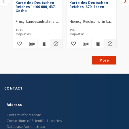
Karte des Deutschen
Karte des Deutschen
Ka
Reiches 1:100 000, 437.
Reiches, 379. Essen
Rei
Gotha
Lü
Prusy. Landesaufnahme. Redaktor
Niemcy. Reichsamt für Landesaufn
Niemcy. Reichsamt für Landesau
Pru
1936
1940
193
Map/Atlas
Map/Atlas
Map
More
CONTACT
Address
Contact Information:
Consortium of Scientific Libraries
Database Administrator