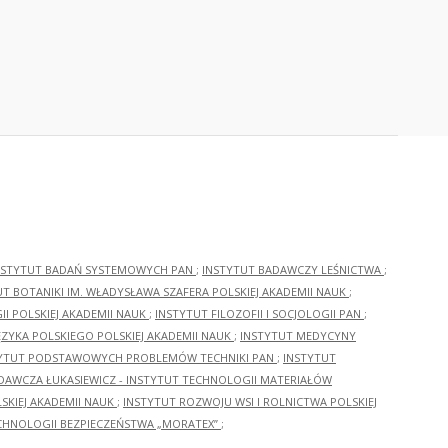
NSTYTUT BADAŃ SYSTEMOWYCH PAN
;
INSTYTUT BADAWCZY LEŚNICTWA
;
UT BOTANIKI IM. WŁADYSŁAWA SZAFERA POLSKIEJ AKADEMII NAUK
;
I POLSKIEJ AKADEMII NAUK
;
INSTYTUT FILOZOFII I SOCJOLOGII PAN
;
ĘZYKA POLSKIEGO POLSKIEJ AKADEMII NAUK
;
INSTYTUT MEDYCYNY
YTUT PODSTAWOWYCH PROBLEMÓW TECHNIKI PAN
;
INSTYTUT
ADAWCZA ŁUKASIEWICZ - INSTYTUT TECHNOLOGII MATERIAŁÓW
KIEJ AKADEMII NAUK
;
INSTYTUT ROZWOJU WSI I ROLNICTWA POLSKIEJ
CHNOLOGII BEZPIECZEŃSTWA „MORATEX”
;