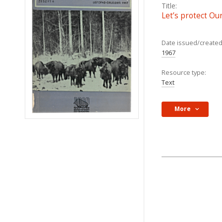
Title:
Let’s protect Ou
Date issued/created
1967
Resource type:
Text
More