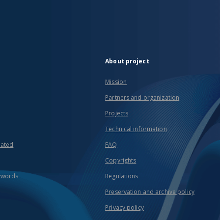
About project
Mission
Partners and organization
Projects
Technical information
eated
FAQ
Copyrights
ywords
Regulations
Preservation and archive policy
Privacy policy