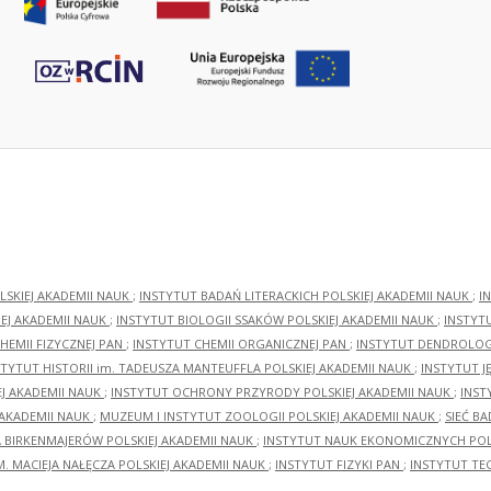
LSKIEJ AKADEMII NAUK
;
INSTYTUT BADAŃ LITERACKICH POLSKIEJ AKADEMII NAUK
;
I
EJ AKADEMII NAUK
;
INSTYTUT BIOLOGII SSAKÓW POLSKIEJ AKADEMII NAUK
;
INSTYT
HEMII FIZYCZNEJ PAN
;
INSTYTUT CHEMII ORGANICZNEJ PAN
;
INSTYTUT DENDROLOGI
STYTUT HISTORII im. TADEUSZA MANTEUFFLA POLSKIEJ AKADEMII NAUK
;
INSTYTUT J
EJ AKADEMII NAUK
;
INSTYTUT OCHRONY PRZYRODY POLSKIEJ AKADEMII NAUK
;
INST
 AKADEMII NAUK
;
MUZEUM I INSTYTUT ZOOLOGII POLSKIEJ AKADEMII NAUK
;
SIEĆ B
RA BIRKENMAJERÓW POLSKIEJ AKADEMII NAUK
;
INSTYTUT NAUK EKONOMICZNYCH POLS
M. MACIEJA NAŁĘCZA POLSKIEJ AKADEMII NAUK
;
INSTYTUT FIZYKI PAN
;
INSTYTUT TE