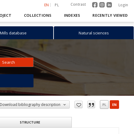
Contrast
EN
PL
Login
OJECT
COLLECTIONS
INDEXES
RECENTLY VIEWED
Mills database
Natural sciences
Search
h
Download bibliography description
PL
EN
STRUCTURE