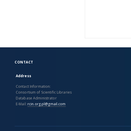
CONTACT
Address
Contact Information:
Consortium of Scientific Libraries
Database Administrator
E-Mail:
rcin.org.pl@gmail.com