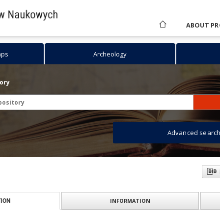
ABOUT PR
aps
Archeology
tory
Advanced searc
INFORMATION
ION