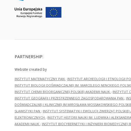
PARTNERSHIP:
Website created by
INSTYTUT MATEMATYCZNY PAN
;
INSTYTUT ARCHEOLOGII I ETNOLOGII PO
INSTYTUT BIOLOGII DOŚWIADCZALNEJ IM. MARCELEGO NENCKIEGO POLSKI
INSTYTUT CHEMII BIOORGANICZNEJ POLSKIEJ AKADEMII NAUK
;
INSTYTUT C
INSTYTUT GEOGRAFII I PRZESTRZENNEGO ZAGOSPODAROWANIA PAN
;
IN
DOŚWIADCZALNEJ I KLINICZNEJ IM.MIROSŁAWA MOSSAKOWSKIEGO POLSKI
SLAWISTYKI PAN
;
INSTYTUT SYSTEMATYKI I EWOLUCJI ZWIERZĄT POLSKIEJ
ELEKTRONICZNYCH
;
INSTYTUT HISTORII NAUKI IM. LUDWIKA I ALEKSAND
AKADEMII NAUK
;
INSTYTUT BIOCYBERNETYKI I INŻYNIERII BIOMEDYCZNEJ I