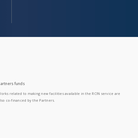
artners funds
orks related to making new facilities available in the RCIN service are
lso co-financed by the Partners.