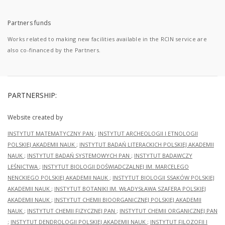
Partners funds
Works related to making new facilities available in the RCIN service are
also co-financed by the Partners.
PARTNERSHIP:
Website created by
INSTYTUT MATEMATYCZNY PAN
;
INSTYTUT ARCHEOLOGII I ETNOLOGII
POLSKIEJ AKADEMII NAUK
;
INSTYTUT BADAŃ LITERACKICH POLSKIEJ AKADEMII
NAUK
;
INSTYTUT BADAŃ SYSTEMOWYCH PAN
;
INSTYTUT BADAWCZY
LEŚNICTWA
;
INSTYTUT BIOLOGII DOŚWIADCZALNEJ IM. MARCELEGO
NENCKIEGO POLSKIEJ AKADEMII NAUK
;
INSTYTUT BIOLOGII SSAKÓW POLSKIEJ
AKADEMII NAUK
;
INSTYTUT BOTANIKI IM. WŁADYSŁAWA SZAFERA POLSKIEJ
AKADEMII NAUK
;
INSTYTUT CHEMII BIOORGANICZNEJ POLSKIEJ AKADEMII
NAUK
;
INSTYTUT CHEMII FIZYCZNEJ PAN
;
INSTYTUT CHEMII ORGANICZNEJ PAN
;
INSTYTUT DENDROLOGII POLSKIEJ AKADEMII NAUK
;
INSTYTUT FILOZOFII I