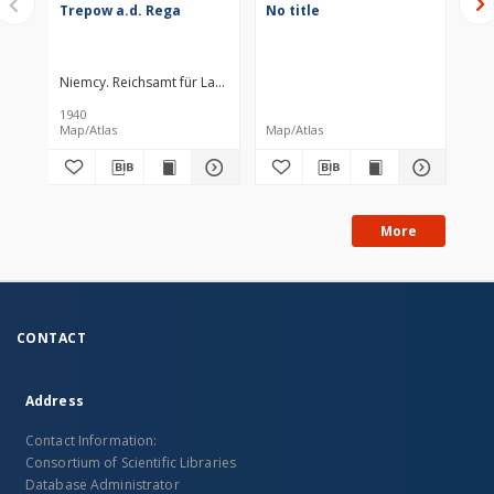
Trepow a.d. Rega
No title
La
Kol
Niemcy. Reichsamt für Landesaufnahme. Wydawca
Prusy. Landesauf
Dok
1940
190
Map/Atlas
Map/Atlas
Map
More
CONTACT
Address
Contact Information:
Consortium of Scientific Libraries
Database Administrator