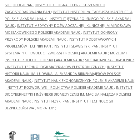
SOCJOLOGII PAN
;
INSTYTUT GEOGRAFII I PRZESTRZENNEGO
ZAGOSPODAROWANIA PAN
;
INSTYTUT HISTORII im. TADEUSZA MANTEUFFLA
POLSKIEJ AKADEMII NAUK
;
INSTYTUT JĘZYKA POLSKIEGO POLSKIEJ AKADEMII
NAUK
;
INSTYTUT MEDYCYNY DOŚWIADCZALNEJ I KLINICZNEJ IM.MIROSŁAWA
MOSSAKOWSKIEGO POLSKIEJ AKADEMII NAUK
;
INSTYTUT OCHRONY
PRZYRODY POLSKIEJ AKADEMII NAUK
;
INSTYTUT PODSTAWOWYCH
PROBLEMÓW TECHNIKI PAN
;
INSTYTUT SLAWISTYKI PAN
;
INSTYTUT
SYSTEMATYKI I EWOLUCJI ZWIERZĄT POLSKIEJ AKADEMII NAUK
;
MUZEUM I
INSTYTUT ZOOLOGII POLSKIEJ AKADEMII NAUK
;
SIEĆ BADAWCZA ŁUKASIEWICZ
- INSTYTUT TECHNOLOGII MATERIAŁÓW ELEKTRONICZNYCH
;
INSTYTUT
HISTORII NAUKI IM. LUDWIKA I ALEKSANDRA BIRKENMAJERÓW POLSKIEJ
AKADEMII NAUK
;
INSTYTUT NAUK EKONOMICZNYCH POLSKIEJ AKADEMII NAUK
;
INSTYTUT ROZWOJU WSI I ROLNICTWA POLSKIEJ AKADEMII NAUK
;
INSTYTUT
BIOCYBERNETYKI I INŻYNIERII BIOMEDYCZNEJ IM. MACIEJA NAŁĘCZA POLSKIEJ
AKADEMII NAUK
;
INSTYTUT FIZYKI PAN
;
INSTYTUT TECHNOLOGII
BEZPIECZEŃSTWA „MORATEX”
;