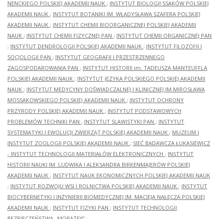
NENCKIEGO POLSKIEJ AKADEMII NAUK
;
INSTYTUT BIOLOGII SSAKÓW POLSKIEJ
AKADEMII NAUK
;
INSTYTUT BOTANIKI IM. WŁADYSŁAWA SZAFERA POLSKIEJ
AKADEMII NAUK
;
INSTYTUT CHEMII BIOORGANICZNEJ POLSKIEJ AKADEMII
NAUK
;
INSTYTUT CHEMII FIZYCZNEJ PAN
;
INSTYTUT CHEMII ORGANICZNEJ PAN
;
INSTYTUT DENDROLOGII POLSKIEJ AKADEMII NAUK
;
INSTYTUT FILOZOFII I
SOCJOLOGII PAN
;
INSTYTUT GEOGRAFII I PRZESTRZENNEGO
ZAGOSPODAROWANIA PAN
;
INSTYTUT HISTORII im. TADEUSZA MANTEUFFLA
POLSKIEJ AKADEMII NAUK
;
INSTYTUT JĘZYKA POLSKIEGO POLSKIEJ AKADEMII
NAUK
;
INSTYTUT MEDYCYNY DOŚWIADCZALNEJ I KLINICZNEJ IM.MIROSŁAWA
MOSSAKOWSKIEGO POLSKIEJ AKADEMII NAUK
;
INSTYTUT OCHRONY
PRZYRODY POLSKIEJ AKADEMII NAUK
;
INSTYTUT PODSTAWOWYCH
PROBLEMÓW TECHNIKI PAN
;
INSTYTUT SLAWISTYKI PAN
;
INSTYTUT
SYSTEMATYKI I EWOLUCJI ZWIERZĄT POLSKIEJ AKADEMII NAUK
;
MUZEUM I
INSTYTUT ZOOLOGII POLSKIEJ AKADEMII NAUK
;
SIEĆ BADAWCZA ŁUKASIEWICZ
- INSTYTUT TECHNOLOGII MATERIAŁÓW ELEKTRONICZNYCH
;
INSTYTUT
HISTORII NAUKI IM. LUDWIKA I ALEKSANDRA BIRKENMAJERÓW POLSKIEJ
AKADEMII NAUK
;
INSTYTUT NAUK EKONOMICZNYCH POLSKIEJ AKADEMII NAUK
;
INSTYTUT ROZWOJU WSI I ROLNICTWA POLSKIEJ AKADEMII NAUK
;
INSTYTUT
BIOCYBERNETYKI I INŻYNIERII BIOMEDYCZNEJ IM. MACIEJA NAŁĘCZA POLSKIEJ
AKADEMII NAUK
;
INSTYTUT FIZYKI PAN
;
INSTYTUT TECHNOLOGII
BEZPIECZEŃSTWA „MORATEX”
;