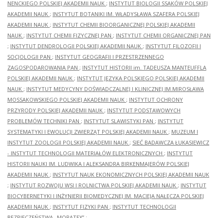
NENCKIEGO POLSKIEJ AKADEMII NAUK
;
INSTYTUT BIOLOGII SSAKÓW POLSKIEJ
AKADEMII NAUK
;
INSTYTUT BOTANIKI IM. WŁADYSŁAWA SZAFERA POLSKIEJ
AKADEMII NAUK
;
INSTYTUT CHEMII BIOORGANICZNEJ POLSKIEJ AKADEMII
NAUK
;
INSTYTUT CHEMII FIZYCZNEJ PAN
;
INSTYTUT CHEMII ORGANICZNEJ PAN
;
INSTYTUT DENDROLOGII POLSKIEJ AKADEMII NAUK
;
INSTYTUT FILOZOFII I
SOCJOLOGII PAN
;
INSTYTUT GEOGRAFII I PRZESTRZENNEGO
ZAGOSPODAROWANIA PAN
;
INSTYTUT HISTORII im. TADEUSZA MANTEUFFLA
POLSKIEJ AKADEMII NAUK
;
INSTYTUT JĘZYKA POLSKIEGO POLSKIEJ AKADEMII
NAUK
;
INSTYTUT MEDYCYNY DOŚWIADCZALNEJ I KLINICZNEJ IM.MIROSŁAWA
MOSSAKOWSKIEGO POLSKIEJ AKADEMII NAUK
;
INSTYTUT OCHRONY
PRZYRODY POLSKIEJ AKADEMII NAUK
;
INSTYTUT PODSTAWOWYCH
PROBLEMÓW TECHNIKI PAN
;
INSTYTUT SLAWISTYKI PAN
;
INSTYTUT
SYSTEMATYKI I EWOLUCJI ZWIERZĄT POLSKIEJ AKADEMII NAUK
;
MUZEUM I
INSTYTUT ZOOLOGII POLSKIEJ AKADEMII NAUK
;
SIEĆ BADAWCZA ŁUKASIEWICZ
- INSTYTUT TECHNOLOGII MATERIAŁÓW ELEKTRONICZNYCH
;
INSTYTUT
HISTORII NAUKI IM. LUDWIKA I ALEKSANDRA BIRKENMAJERÓW POLSKIEJ
AKADEMII NAUK
;
INSTYTUT NAUK EKONOMICZNYCH POLSKIEJ AKADEMII NAUK
;
INSTYTUT ROZWOJU WSI I ROLNICTWA POLSKIEJ AKADEMII NAUK
;
INSTYTUT
BIOCYBERNETYKI I INŻYNIERII BIOMEDYCZNEJ IM. MACIEJA NAŁĘCZA POLSKIEJ
AKADEMII NAUK
;
INSTYTUT FIZYKI PAN
;
INSTYTUT TECHNOLOGII
BEZPIECZEŃSTWA „MORATEX”
;