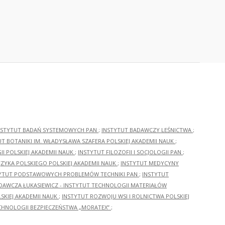
NSTYTUT BADAŃ SYSTEMOWYCH PAN
;
INSTYTUT BADAWCZY LEŚNICTWA
;
UT BOTANIKI IM. WŁADYSŁAWA SZAFERA POLSKIEJ AKADEMII NAUK
;
I POLSKIEJ AKADEMII NAUK
;
INSTYTUT FILOZOFII I SOCJOLOGII PAN
;
ĘZYKA POLSKIEGO POLSKIEJ AKADEMII NAUK
;
INSTYTUT MEDYCYNY
YTUT PODSTAWOWYCH PROBLEMÓW TECHNIKI PAN
;
INSTYTUT
ADAWCZA ŁUKASIEWICZ - INSTYTUT TECHNOLOGII MATERIAŁÓW
KIEJ AKADEMII NAUK
;
INSTYTUT ROZWOJU WSI I ROLNICTWA POLSKIEJ
CHNOLOGII BEZPIECZEŃSTWA „MORATEX”
;