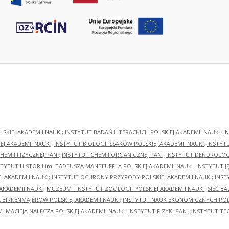
LSKIEJ AKADEMII NAUK
;
INSTYTUT BADAŃ LITERACKICH POLSKIEJ AKADEMII NAUK
;
I
EJ AKADEMII NAUK
;
INSTYTUT BIOLOGII SSAKÓW POLSKIEJ AKADEMII NAUK
;
INSTYT
HEMII FIZYCZNEJ PAN
;
INSTYTUT CHEMII ORGANICZNEJ PAN
;
INSTYTUT DENDROLOGI
STYTUT HISTORII im. TADEUSZA MANTEUFFLA POLSKIEJ AKADEMII NAUK
;
INSTYTUT J
EJ AKADEMII NAUK
;
INSTYTUT OCHRONY PRZYRODY POLSKIEJ AKADEMII NAUK
;
INST
 AKADEMII NAUK
;
MUZEUM I INSTYTUT ZOOLOGII POLSKIEJ AKADEMII NAUK
;
SIEĆ B
RA BIRKENMAJERÓW POLSKIEJ AKADEMII NAUK
;
INSTYTUT NAUK EKONOMICZNYCH POLS
M. MACIEJA NAŁĘCZA POLSKIEJ AKADEMII NAUK
;
INSTYTUT FIZYKI PAN
;
INSTYTUT TE