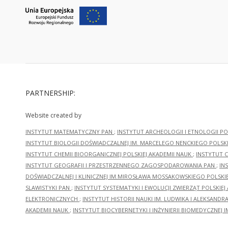
PARTNERSHIP:
Website created by
INSTYTUT MATEMATYCZNY PAN
;
INSTYTUT ARCHEOLOGII I ETNOLOGII PO
INSTYTUT BIOLOGII DOŚWIADCZALNEJ IM. MARCELEGO NENCKIEGO POLSKI
INSTYTUT CHEMII BIOORGANICZNEJ POLSKIEJ AKADEMII NAUK
;
INSTYTUT C
INSTYTUT GEOGRAFII I PRZESTRZENNEGO ZAGOSPODAROWANIA PAN
;
IN
DOŚWIADCZALNEJ I KLINICZNEJ IM.MIROSŁAWA MOSSAKOWSKIEGO POLSKI
SLAWISTYKI PAN
;
INSTYTUT SYSTEMATYKI I EWOLUCJI ZWIERZĄT POLSKIEJ
ELEKTRONICZNYCH
;
INSTYTUT HISTORII NAUKI IM. LUDWIKA I ALEKSAND
AKADEMII NAUK
;
INSTYTUT BIOCYBERNETYKI I INŻYNIERII BIOMEDYCZNEJ I