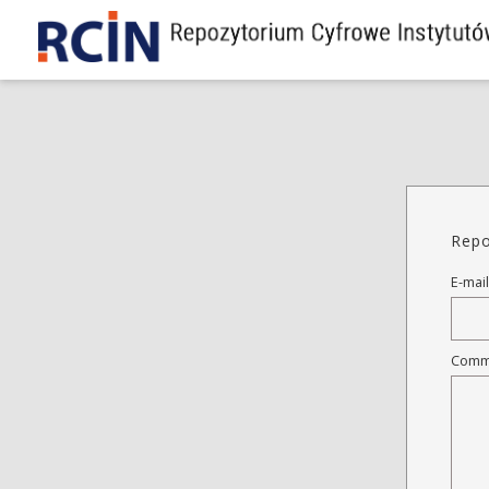
Repo
E-mail
Comm