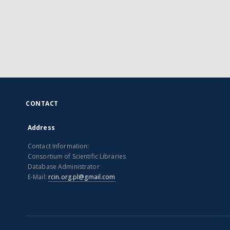
CONTACT
Address
Contact Information:
Consortium of Scientific Libraries
Database Administrator
E-Mail:
rcin.org.pl@gmail.com