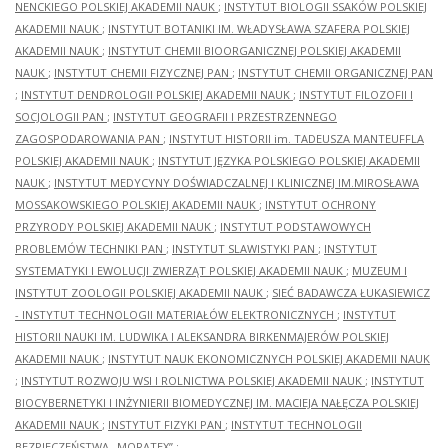
NENCKIEGO POLSKIEJ AKADEMII NAUK
;
INSTYTUT BIOLOGII SSAKÓW POLSKIEJ
AKADEMII NAUK
;
INSTYTUT BOTANIKI IM. WŁADYSŁAWA SZAFERA POLSKIEJ
AKADEMII NAUK
;
INSTYTUT CHEMII BIOORGANICZNEJ POLSKIEJ AKADEMII
NAUK
;
INSTYTUT CHEMII FIZYCZNEJ PAN
;
INSTYTUT CHEMII ORGANICZNEJ PAN
;
INSTYTUT DENDROLOGII POLSKIEJ AKADEMII NAUK
;
INSTYTUT FILOZOFII I
SOCJOLOGII PAN
;
INSTYTUT GEOGRAFII I PRZESTRZENNEGO
ZAGOSPODAROWANIA PAN
;
INSTYTUT HISTORII im. TADEUSZA MANTEUFFLA
POLSKIEJ AKADEMII NAUK
;
INSTYTUT JĘZYKA POLSKIEGO POLSKIEJ AKADEMII
NAUK
;
INSTYTUT MEDYCYNY DOŚWIADCZALNEJ I KLINICZNEJ IM.MIROSŁAWA
MOSSAKOWSKIEGO POLSKIEJ AKADEMII NAUK
;
INSTYTUT OCHRONY
PRZYRODY POLSKIEJ AKADEMII NAUK
;
INSTYTUT PODSTAWOWYCH
PROBLEMÓW TECHNIKI PAN
;
INSTYTUT SLAWISTYKI PAN
;
INSTYTUT
SYSTEMATYKI I EWOLUCJI ZWIERZĄT POLSKIEJ AKADEMII NAUK
;
MUZEUM I
INSTYTUT ZOOLOGII POLSKIEJ AKADEMII NAUK
;
SIEĆ BADAWCZA ŁUKASIEWICZ
- INSTYTUT TECHNOLOGII MATERIAŁÓW ELEKTRONICZNYCH
;
INSTYTUT
HISTORII NAUKI IM. LUDWIKA I ALEKSANDRA BIRKENMAJERÓW POLSKIEJ
AKADEMII NAUK
;
INSTYTUT NAUK EKONOMICZNYCH POLSKIEJ AKADEMII NAUK
;
INSTYTUT ROZWOJU WSI I ROLNICTWA POLSKIEJ AKADEMII NAUK
;
INSTYTUT
BIOCYBERNETYKI I INŻYNIERII BIOMEDYCZNEJ IM. MACIEJA NAŁĘCZA POLSKIEJ
AKADEMII NAUK
;
INSTYTUT FIZYKI PAN
;
INSTYTUT TECHNOLOGII
BEZPIECZEŃSTWA „MORATEX”
;