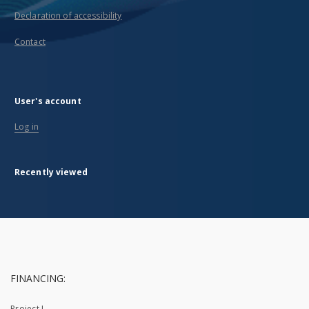
Declaration of accessibility
Contact
User's account
Log in
Recently viewed
FINANCING:
Project I