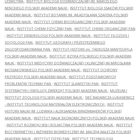
LEŚNICTWA
;
INSTYTUT BIOLOGII DOŚWIADCZALNEJ IM. MARCELEGO
NENCKIEGO POLSKIEJ AKADEMII NAUK
;
INSTYTUT BIOLOGII SSAKÓW POLSKIEJ
AKADEMII NAUK
;
INSTYTUT BOTANIKI IM. WŁADYSŁAWA SZAFERA POLSKIEJ
AKADEMII NAUK
;
INSTYTUT CHEMII BIOORGANICZNEJ POLSKIEJ AKADEMII
NAUK
;
INSTYTUT CHEMII FIZYCZNEJ PAN
;
INSTYTUT CHEMII ORGANICZNEJ PAN
;
INSTYTUT DENDROLOGII POLSKIEJ AKADEMII NAUK
;
INSTYTUT FILOZOFII I
SOCJOLOGII PAN
;
INSTYTUT GEOGRAFII I PRZESTRZENNEGO
ZAGOSPODAROWANIA PAN
;
INSTYTUT HISTORII im. TADEUSZA MANTEUFFLA
POLSKIEJ AKADEMII NAUK
;
INSTYTUT JĘZYKA POLSKIEGO POLSKIEJ AKADEMII
NAUK
;
INSTYTUT MEDYCYNY DOŚWIADCZALNEJ I KLINICZNEJ IM.MIROSŁAWA
MOSSAKOWSKIEGO POLSKIEJ AKADEMII NAUK
;
INSTYTUT OCHRONY
PRZYRODY POLSKIEJ AKADEMII NAUK
;
INSTYTUT PODSTAWOWYCH
PROBLEMÓW TECHNIKI PAN
;
INSTYTUT SLAWISTYKI PAN
;
INSTYTUT
SYSTEMATYKI I EWOLUCJI ZWIERZĄT POLSKIEJ AKADEMII NAUK
;
MUZEUM I
INSTYTUT ZOOLOGII POLSKIEJ AKADEMII NAUK
;
SIEĆ BADAWCZA ŁUKASIEWICZ
- INSTYTUT TECHNOLOGII MATERIAŁÓW ELEKTRONICZNYCH
;
INSTYTUT
HISTORII NAUKI IM. LUDWIKA I ALEKSANDRA BIRKENMAJERÓW POLSKIEJ
AKADEMII NAUK
;
INSTYTUT NAUK EKONOMICZNYCH POLSKIEJ AKADEMII NAUK
;
INSTYTUT ROZWOJU WSI I ROLNICTWA POLSKIEJ AKADEMII NAUK
;
INSTYTUT
BIOCYBERNETYKI I INŻYNIERII BIOMEDYCZNEJ IM. MACIEJA NAŁĘCZA POLSKIEJ
AKADEMII NAUK
;
INSTYTUT FIZYKI PAN
;
INSTYTUT TECHNOLOGII