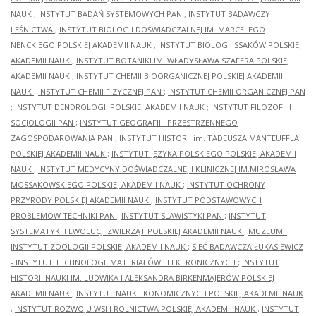
NAUK
;
INSTYTUT BADAŃ SYSTEMOWYCH PAN
;
INSTYTUT BADAWCZY
LEŚNICTWA
;
INSTYTUT BIOLOGII DOŚWIADCZALNEJ IM. MARCELEGO
NENCKIEGO POLSKIEJ AKADEMII NAUK
;
INSTYTUT BIOLOGII SSAKÓW POLSKIEJ
AKADEMII NAUK
;
INSTYTUT BOTANIKI IM. WŁADYSŁAWA SZAFERA POLSKIEJ
AKADEMII NAUK
;
INSTYTUT CHEMII BIOORGANICZNEJ POLSKIEJ AKADEMII
NAUK
;
INSTYTUT CHEMII FIZYCZNEJ PAN
;
INSTYTUT CHEMII ORGANICZNEJ PAN
;
INSTYTUT DENDROLOGII POLSKIEJ AKADEMII NAUK
;
INSTYTUT FILOZOFII I
SOCJOLOGII PAN
;
INSTYTUT GEOGRAFII I PRZESTRZENNEGO
ZAGOSPODAROWANIA PAN
;
INSTYTUT HISTORII im. TADEUSZA MANTEUFFLA
POLSKIEJ AKADEMII NAUK
;
INSTYTUT JĘZYKA POLSKIEGO POLSKIEJ AKADEMII
NAUK
;
INSTYTUT MEDYCYNY DOŚWIADCZALNEJ I KLINICZNEJ IM.MIROSŁAWA
MOSSAKOWSKIEGO POLSKIEJ AKADEMII NAUK
;
INSTYTUT OCHRONY
PRZYRODY POLSKIEJ AKADEMII NAUK
;
INSTYTUT PODSTAWOWYCH
PROBLEMÓW TECHNIKI PAN
;
INSTYTUT SLAWISTYKI PAN
;
INSTYTUT
SYSTEMATYKI I EWOLUCJI ZWIERZĄT POLSKIEJ AKADEMII NAUK
;
MUZEUM I
INSTYTUT ZOOLOGII POLSKIEJ AKADEMII NAUK
;
SIEĆ BADAWCZA ŁUKASIEWICZ
- INSTYTUT TECHNOLOGII MATERIAŁÓW ELEKTRONICZNYCH
;
INSTYTUT
HISTORII NAUKI IM. LUDWIKA I ALEKSANDRA BIRKENMAJERÓW POLSKIEJ
AKADEMII NAUK
;
INSTYTUT NAUK EKONOMICZNYCH POLSKIEJ AKADEMII NAUK
;
INSTYTUT ROZWOJU WSI I ROLNICTWA POLSKIEJ AKADEMII NAUK
;
INSTYTUT