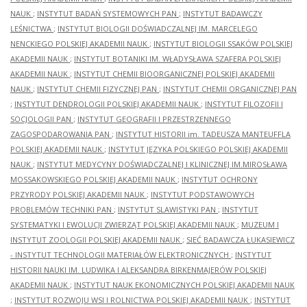
NAUK
;
INSTYTUT BADAŃ SYSTEMOWYCH PAN
;
INSTYTUT BADAWCZY
LEŚNICTWA
;
INSTYTUT BIOLOGII DOŚWIADCZALNEJ IM. MARCELEGO
NENCKIEGO POLSKIEJ AKADEMII NAUK
;
INSTYTUT BIOLOGII SSAKÓW POLSKIEJ
AKADEMII NAUK
;
INSTYTUT BOTANIKI IM. WŁADYSŁAWA SZAFERA POLSKIEJ
AKADEMII NAUK
;
INSTYTUT CHEMII BIOORGANICZNEJ POLSKIEJ AKADEMII
NAUK
;
INSTYTUT CHEMII FIZYCZNEJ PAN
;
INSTYTUT CHEMII ORGANICZNEJ PAN
;
INSTYTUT DENDROLOGII POLSKIEJ AKADEMII NAUK
;
INSTYTUT FILOZOFII I
SOCJOLOGII PAN
;
INSTYTUT GEOGRAFII I PRZESTRZENNEGO
ZAGOSPODAROWANIA PAN
;
INSTYTUT HISTORII im. TADEUSZA MANTEUFFLA
POLSKIEJ AKADEMII NAUK
;
INSTYTUT JĘZYKA POLSKIEGO POLSKIEJ AKADEMII
NAUK
;
INSTYTUT MEDYCYNY DOŚWIADCZALNEJ I KLINICZNEJ IM.MIROSŁAWA
MOSSAKOWSKIEGO POLSKIEJ AKADEMII NAUK
;
INSTYTUT OCHRONY
PRZYRODY POLSKIEJ AKADEMII NAUK
;
INSTYTUT PODSTAWOWYCH
PROBLEMÓW TECHNIKI PAN
;
INSTYTUT SLAWISTYKI PAN
;
INSTYTUT
SYSTEMATYKI I EWOLUCJI ZWIERZĄT POLSKIEJ AKADEMII NAUK
;
MUZEUM I
INSTYTUT ZOOLOGII POLSKIEJ AKADEMII NAUK
;
SIEĆ BADAWCZA ŁUKASIEWICZ
- INSTYTUT TECHNOLOGII MATERIAŁÓW ELEKTRONICZNYCH
;
INSTYTUT
HISTORII NAUKI IM. LUDWIKA I ALEKSANDRA BIRKENMAJERÓW POLSKIEJ
AKADEMII NAUK
;
INSTYTUT NAUK EKONOMICZNYCH POLSKIEJ AKADEMII NAUK
;
INSTYTUT ROZWOJU WSI I ROLNICTWA POLSKIEJ AKADEMII NAUK
;
INSTYTUT