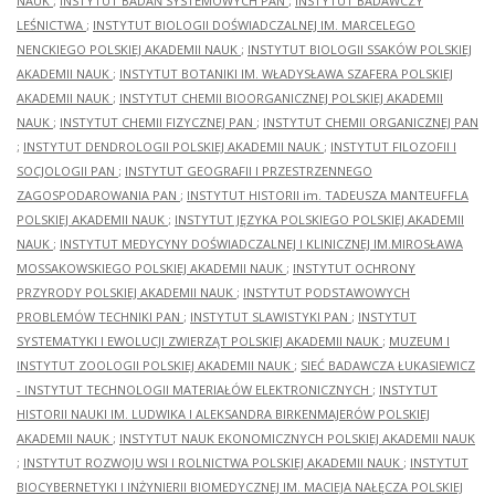
NAUK
;
INSTYTUT BADAŃ SYSTEMOWYCH PAN
;
INSTYTUT BADAWCZY
LEŚNICTWA
;
INSTYTUT BIOLOGII DOŚWIADCZALNEJ IM. MARCELEGO
NENCKIEGO POLSKIEJ AKADEMII NAUK
;
INSTYTUT BIOLOGII SSAKÓW POLSKIEJ
AKADEMII NAUK
;
INSTYTUT BOTANIKI IM. WŁADYSŁAWA SZAFERA POLSKIEJ
AKADEMII NAUK
;
INSTYTUT CHEMII BIOORGANICZNEJ POLSKIEJ AKADEMII
NAUK
;
INSTYTUT CHEMII FIZYCZNEJ PAN
;
INSTYTUT CHEMII ORGANICZNEJ PAN
;
INSTYTUT DENDROLOGII POLSKIEJ AKADEMII NAUK
;
INSTYTUT FILOZOFII I
SOCJOLOGII PAN
;
INSTYTUT GEOGRAFII I PRZESTRZENNEGO
ZAGOSPODAROWANIA PAN
;
INSTYTUT HISTORII im. TADEUSZA MANTEUFFLA
POLSKIEJ AKADEMII NAUK
;
INSTYTUT JĘZYKA POLSKIEGO POLSKIEJ AKADEMII
NAUK
;
INSTYTUT MEDYCYNY DOŚWIADCZALNEJ I KLINICZNEJ IM.MIROSŁAWA
MOSSAKOWSKIEGO POLSKIEJ AKADEMII NAUK
;
INSTYTUT OCHRONY
PRZYRODY POLSKIEJ AKADEMII NAUK
;
INSTYTUT PODSTAWOWYCH
PROBLEMÓW TECHNIKI PAN
;
INSTYTUT SLAWISTYKI PAN
;
INSTYTUT
SYSTEMATYKI I EWOLUCJI ZWIERZĄT POLSKIEJ AKADEMII NAUK
;
MUZEUM I
INSTYTUT ZOOLOGII POLSKIEJ AKADEMII NAUK
;
SIEĆ BADAWCZA ŁUKASIEWICZ
- INSTYTUT TECHNOLOGII MATERIAŁÓW ELEKTRONICZNYCH
;
INSTYTUT
HISTORII NAUKI IM. LUDWIKA I ALEKSANDRA BIRKENMAJERÓW POLSKIEJ
AKADEMII NAUK
;
INSTYTUT NAUK EKONOMICZNYCH POLSKIEJ AKADEMII NAUK
;
INSTYTUT ROZWOJU WSI I ROLNICTWA POLSKIEJ AKADEMII NAUK
;
INSTYTUT
BIOCYBERNETYKI I INŻYNIERII BIOMEDYCZNEJ IM. MACIEJA NAŁĘCZA POLSKIEJ