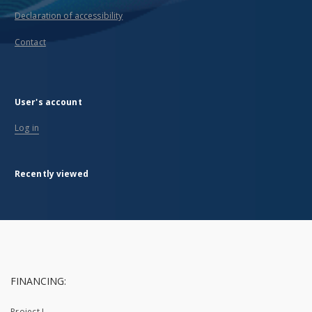
Declaration of accessibility
Contact
User's account
Log in
Recently viewed
FINANCING:
Project I