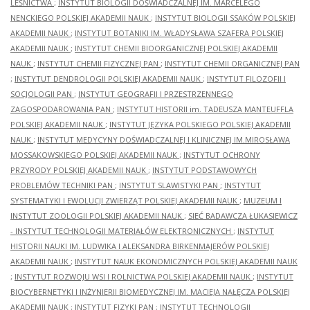
LEŚNICTWA
;
INSTYTUT BIOLOGII DOŚWIADCZALNEJ IM. MARCELEGO
NENCKIEGO POLSKIEJ AKADEMII NAUK
;
INSTYTUT BIOLOGII SSAKÓW POLSKIEJ
AKADEMII NAUK
;
INSTYTUT BOTANIKI IM. WŁADYSŁAWA SZAFERA POLSKIEJ
AKADEMII NAUK
;
INSTYTUT CHEMII BIOORGANICZNEJ POLSKIEJ AKADEMII
NAUK
;
INSTYTUT CHEMII FIZYCZNEJ PAN
;
INSTYTUT CHEMII ORGANICZNEJ PAN
;
INSTYTUT DENDROLOGII POLSKIEJ AKADEMII NAUK
;
INSTYTUT FILOZOFII I
SOCJOLOGII PAN
;
INSTYTUT GEOGRAFII I PRZESTRZENNEGO
ZAGOSPODAROWANIA PAN
;
INSTYTUT HISTORII im. TADEUSZA MANTEUFFLA
POLSKIEJ AKADEMII NAUK
;
INSTYTUT JĘZYKA POLSKIEGO POLSKIEJ AKADEMII
NAUK
;
INSTYTUT MEDYCYNY DOŚWIADCZALNEJ I KLINICZNEJ IM.MIROSŁAWA
MOSSAKOWSKIEGO POLSKIEJ AKADEMII NAUK
;
INSTYTUT OCHRONY
PRZYRODY POLSKIEJ AKADEMII NAUK
;
INSTYTUT PODSTAWOWYCH
PROBLEMÓW TECHNIKI PAN
;
INSTYTUT SLAWISTYKI PAN
;
INSTYTUT
SYSTEMATYKI I EWOLUCJI ZWIERZĄT POLSKIEJ AKADEMII NAUK
;
MUZEUM I
INSTYTUT ZOOLOGII POLSKIEJ AKADEMII NAUK
;
SIEĆ BADAWCZA ŁUKASIEWICZ
- INSTYTUT TECHNOLOGII MATERIAŁÓW ELEKTRONICZNYCH
;
INSTYTUT
HISTORII NAUKI IM. LUDWIKA I ALEKSANDRA BIRKENMAJERÓW POLSKIEJ
AKADEMII NAUK
;
INSTYTUT NAUK EKONOMICZNYCH POLSKIEJ AKADEMII NAUK
;
INSTYTUT ROZWOJU WSI I ROLNICTWA POLSKIEJ AKADEMII NAUK
;
INSTYTUT
BIOCYBERNETYKI I INŻYNIERII BIOMEDYCZNEJ IM. MACIEJA NAŁĘCZA POLSKIEJ
AKADEMII NAUK
;
INSTYTUT FIZYKI PAN
;
INSTYTUT TECHNOLOGII