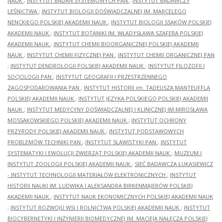
NAUK
;
INSTYTUT BADAŃ SYSTEMOWYCH PAN
;
INSTYTUT BADAWCZY
LEŚNICTWA
;
INSTYTUT BIOLOGII DOŚWIADCZALNEJ IM. MARCELEGO
NENCKIEGO POLSKIEJ AKADEMII NAUK
;
INSTYTUT BIOLOGII SSAKÓW POLSKIEJ
AKADEMII NAUK
;
INSTYTUT BOTANIKI IM. WŁADYSŁAWA SZAFERA POLSKIEJ
AKADEMII NAUK
;
INSTYTUT CHEMII BIOORGANICZNEJ POLSKIEJ AKADEMII
NAUK
;
INSTYTUT CHEMII FIZYCZNEJ PAN
;
INSTYTUT CHEMII ORGANICZNEJ PAN
;
INSTYTUT DENDROLOGII POLSKIEJ AKADEMII NAUK
;
INSTYTUT FILOZOFII I
SOCJOLOGII PAN
;
INSTYTUT GEOGRAFII I PRZESTRZENNEGO
ZAGOSPODAROWANIA PAN
;
INSTYTUT HISTORII im. TADEUSZA MANTEUFFLA
POLSKIEJ AKADEMII NAUK
;
INSTYTUT JĘZYKA POLSKIEGO POLSKIEJ AKADEMII
NAUK
;
INSTYTUT MEDYCYNY DOŚWIADCZALNEJ I KLINICZNEJ IM.MIROSŁAWA
MOSSAKOWSKIEGO POLSKIEJ AKADEMII NAUK
;
INSTYTUT OCHRONY
PRZYRODY POLSKIEJ AKADEMII NAUK
;
INSTYTUT PODSTAWOWYCH
PROBLEMÓW TECHNIKI PAN
;
INSTYTUT SLAWISTYKI PAN
;
INSTYTUT
SYSTEMATYKI I EWOLUCJI ZWIERZĄT POLSKIEJ AKADEMII NAUK
;
MUZEUM I
INSTYTUT ZOOLOGII POLSKIEJ AKADEMII NAUK
;
SIEĆ BADAWCZA ŁUKASIEWICZ
- INSTYTUT TECHNOLOGII MATERIAŁÓW ELEKTRONICZNYCH
;
INSTYTUT
HISTORII NAUKI IM. LUDWIKA I ALEKSANDRA BIRKENMAJERÓW POLSKIEJ
AKADEMII NAUK
;
INSTYTUT NAUK EKONOMICZNYCH POLSKIEJ AKADEMII NAUK
;
INSTYTUT ROZWOJU WSI I ROLNICTWA POLSKIEJ AKADEMII NAUK
;
INSTYTUT
BIOCYBERNETYKI I INŻYNIERII BIOMEDYCZNEJ IM. MACIEJA NAŁĘCZA POLSKIEJ