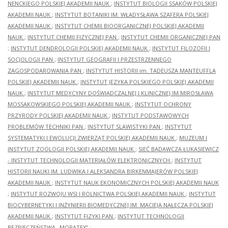
NENCKIEGO POLSKIEJ AKADEMII NAUK
;
INSTYTUT BIOLOGII SSAKÓW POLSKIEJ
AKADEMII NAUK
;
INSTYTUT BOTANIKI IM. WŁADYSŁAWA SZAFERA POLSKIEJ
AKADEMII NAUK
;
INSTYTUT CHEMII BIOORGANICZNEJ POLSKIEJ AKADEMII
NAUK
;
INSTYTUT CHEMII FIZYCZNEJ PAN
;
INSTYTUT CHEMII ORGANICZNEJ PAN
;
INSTYTUT DENDROLOGII POLSKIEJ AKADEMII NAUK
;
INSTYTUT FILOZOFII I
SOCJOLOGII PAN
;
INSTYTUT GEOGRAFII I PRZESTRZENNEGO
ZAGOSPODAROWANIA PAN
;
INSTYTUT HISTORII im. TADEUSZA MANTEUFFLA
POLSKIEJ AKADEMII NAUK
;
INSTYTUT JĘZYKA POLSKIEGO POLSKIEJ AKADEMII
NAUK
;
INSTYTUT MEDYCYNY DOŚWIADCZALNEJ I KLINICZNEJ IM.MIROSŁAWA
MOSSAKOWSKIEGO POLSKIEJ AKADEMII NAUK
;
INSTYTUT OCHRONY
PRZYRODY POLSKIEJ AKADEMII NAUK
;
INSTYTUT PODSTAWOWYCH
PROBLEMÓW TECHNIKI PAN
;
INSTYTUT SLAWISTYKI PAN
;
INSTYTUT
SYSTEMATYKI I EWOLUCJI ZWIERZĄT POLSKIEJ AKADEMII NAUK
;
MUZEUM I
INSTYTUT ZOOLOGII POLSKIEJ AKADEMII NAUK
;
SIEĆ BADAWCZA ŁUKASIEWICZ
- INSTYTUT TECHNOLOGII MATERIAŁÓW ELEKTRONICZNYCH
;
INSTYTUT
HISTORII NAUKI IM. LUDWIKA I ALEKSANDRA BIRKENMAJERÓW POLSKIEJ
AKADEMII NAUK
;
INSTYTUT NAUK EKONOMICZNYCH POLSKIEJ AKADEMII NAUK
;
INSTYTUT ROZWOJU WSI I ROLNICTWA POLSKIEJ AKADEMII NAUK
;
INSTYTUT
BIOCYBERNETYKI I INŻYNIERII BIOMEDYCZNEJ IM. MACIEJA NAŁĘCZA POLSKIEJ
AKADEMII NAUK
;
INSTYTUT FIZYKI PAN
;
INSTYTUT TECHNOLOGII
BEZPIECZEŃSTWA „MORATEX”
;