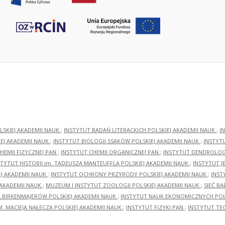
LSKIEJ AKADEMII NAUK
;
INSTYTUT BADAŃ LITERACKICH POLSKIEJ AKADEMII NAUK
;
I
EJ AKADEMII NAUK
;
INSTYTUT BIOLOGII SSAKÓW POLSKIEJ AKADEMII NAUK
;
INSTYT
HEMII FIZYCZNEJ PAN
;
INSTYTUT CHEMII ORGANICZNEJ PAN
;
INSTYTUT DENDROLOGI
STYTUT HISTORII im. TADEUSZA MANTEUFFLA POLSKIEJ AKADEMII NAUK
;
INSTYTUT J
EJ AKADEMII NAUK
;
INSTYTUT OCHRONY PRZYRODY POLSKIEJ AKADEMII NAUK
;
INST
 AKADEMII NAUK
;
MUZEUM I INSTYTUT ZOOLOGII POLSKIEJ AKADEMII NAUK
;
SIEĆ B
RA BIRKENMAJERÓW POLSKIEJ AKADEMII NAUK
;
INSTYTUT NAUK EKONOMICZNYCH POLS
M. MACIEJA NAŁĘCZA POLSKIEJ AKADEMII NAUK
;
INSTYTUT FIZYKI PAN
;
INSTYTUT TE