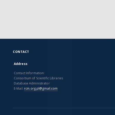
CONTACT
Address
Contact Information:
Consortium of Scientific Libraries
Database Administrator
E-Mail:
rcin.org.pl@gmail.com