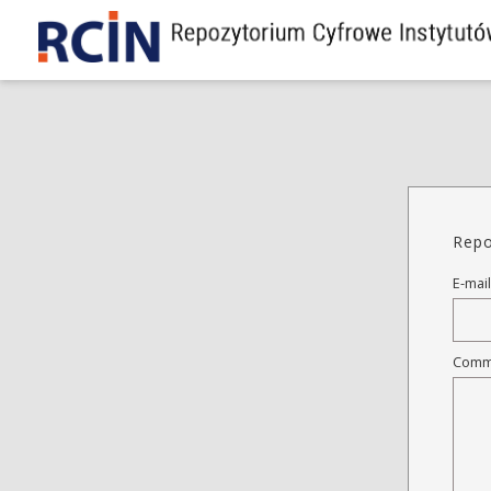
Repo
E-mail
Comm