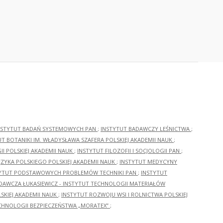
NSTYTUT BADAŃ SYSTEMOWYCH PAN
;
INSTYTUT BADAWCZY LEŚNICTWA
;
UT BOTANIKI IM. WŁADYSŁAWA SZAFERA POLSKIEJ AKADEMII NAUK
;
I POLSKIEJ AKADEMII NAUK
;
INSTYTUT FILOZOFII I SOCJOLOGII PAN
;
ĘZYKA POLSKIEGO POLSKIEJ AKADEMII NAUK
;
INSTYTUT MEDYCYNY
YTUT PODSTAWOWYCH PROBLEMÓW TECHNIKI PAN
;
INSTYTUT
ADAWCZA ŁUKASIEWICZ - INSTYTUT TECHNOLOGII MATERIAŁÓW
KIEJ AKADEMII NAUK
;
INSTYTUT ROZWOJU WSI I ROLNICTWA POLSKIEJ
CHNOLOGII BEZPIECZEŃSTWA „MORATEX”
;