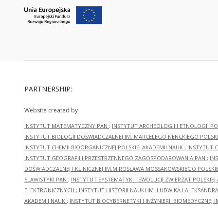
PARTNERSHIP:
Website created by
INSTYTUT MATEMATYCZNY PAN
;
INSTYTUT ARCHEOLOGII I ETNOLOGII PO
INSTYTUT BIOLOGII DOŚWIADCZALNEJ IM. MARCELEGO NENCKIEGO POLSKI
INSTYTUT CHEMII BIOORGANICZNEJ POLSKIEJ AKADEMII NAUK
;
INSTYTUT C
INSTYTUT GEOGRAFII I PRZESTRZENNEGO ZAGOSPODAROWANIA PAN
;
IN
DOŚWIADCZALNEJ I KLINICZNEJ IM.MIROSŁAWA MOSSAKOWSKIEGO POLSKI
SLAWISTYKI PAN
;
INSTYTUT SYSTEMATYKI I EWOLUCJI ZWIERZĄT POLSKIEJ
ELEKTRONICZNYCH
;
INSTYTUT HISTORII NAUKI IM. LUDWIKA I ALEKSAND
AKADEMII NAUK
;
INSTYTUT BIOCYBERNETYKI I INŻYNIERII BIOMEDYCZNEJ I