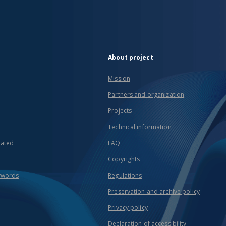
About project
Mission
Partners and organization
Projects
Technical information
eated
FAQ
Copyrights
ywords
Regulations
Preservation and archive policy
Privacy policy
Declaration of accessibility