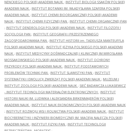
NENCKIEGO POLSKIEJ AKADEMII NAUK
;
INSTYTUT BIOLOGII SSAKÓW POLSKIEJ
AKADEMII NAUK
;
INSTYTUT BOTANIKI IM. WŁADYSŁAWA SZAFERA POLSKIEJ
AKADEMII NAUK
;
INSTYTUT CHEMII BIOORGANICZNEJ POLSKIEJ AKADEMII
NAUK
;
INSTYTUT CHEMII FIZYCZNEJ PAN
;
INSTYTUT CHEMII ORGANICZNEJ PAN
;
INSTYTUT DENDROLOGII POLSKIEJ AKADEMII NAUK
;
INSTYTUT FILOZOFII I
SOCJOLOGII PAN
;
INSTYTUT GEOGRAFII I PRZESTRZENNEGO
ZAGOSPODAROWANIA PAN
;
INSTYTUT HISTORII im. TADEUSZA MANTEUFFLA
POLSKIEJ AKADEMII NAUK
;
INSTYTUT JĘZYKA POLSKIEGO POLSKIEJ AKADEMII
NAUK
;
INSTYTUT MEDYCYNY DOŚWIADCZALNEJ I KLINICZNEJ IM.MIROSŁAWA
MOSSAKOWSKIEGO POLSKIEJ AKADEMII NAUK
;
INSTYTUT OCHRONY
PRZYRODY POLSKIEJ AKADEMII NAUK
;
INSTYTUT PODSTAWOWYCH
PROBLEMÓW TECHNIKI PAN
;
INSTYTUT SLAWISTYKI PAN
;
INSTYTUT
SYSTEMATYKI I EWOLUCJI ZWIERZĄT POLSKIEJ AKADEMII NAUK
;
MUZEUM I
INSTYTUT ZOOLOGII POLSKIEJ AKADEMII NAUK
;
SIEĆ BADAWCZA ŁUKASIEWICZ
- INSTYTUT TECHNOLOGII MATERIAŁÓW ELEKTRONICZNYCH
;
INSTYTUT
HISTORII NAUKI IM. LUDWIKA I ALEKSANDRA BIRKENMAJERÓW POLSKIEJ
AKADEMII NAUK
;
INSTYTUT NAUK EKONOMICZNYCH POLSKIEJ AKADEMII NAUK
;
INSTYTUT ROZWOJU WSI I ROLNICTWA POLSKIEJ AKADEMII NAUK
;
INSTYTUT
BIOCYBERNETYKI I INŻYNIERII BIOMEDYCZNEJ IM. MACIEJA NAŁĘCZA POLSKIEJ
AKADEMII NAUK
;
INSTYTUT FIZYKI PAN
;
INSTYTUT TECHNOLOGII
BEZPIECZEŃSTWA „MORATEX”
;