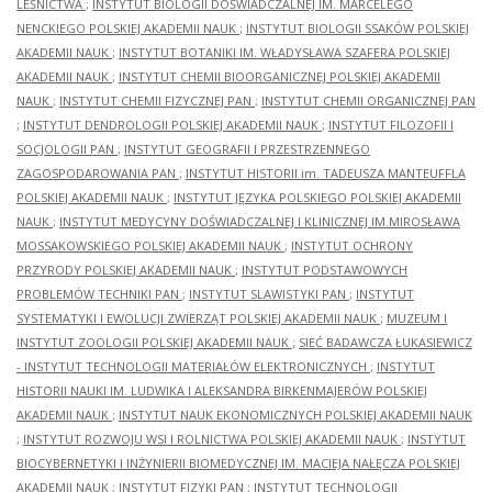
LEŚNICTWA
;
INSTYTUT BIOLOGII DOŚWIADCZALNEJ IM. MARCELEGO
NENCKIEGO POLSKIEJ AKADEMII NAUK
;
INSTYTUT BIOLOGII SSAKÓW POLSKIEJ
AKADEMII NAUK
;
INSTYTUT BOTANIKI IM. WŁADYSŁAWA SZAFERA POLSKIEJ
AKADEMII NAUK
;
INSTYTUT CHEMII BIOORGANICZNEJ POLSKIEJ AKADEMII
NAUK
;
INSTYTUT CHEMII FIZYCZNEJ PAN
;
INSTYTUT CHEMII ORGANICZNEJ PAN
;
INSTYTUT DENDROLOGII POLSKIEJ AKADEMII NAUK
;
INSTYTUT FILOZOFII I
SOCJOLOGII PAN
;
INSTYTUT GEOGRAFII I PRZESTRZENNEGO
ZAGOSPODAROWANIA PAN
;
INSTYTUT HISTORII im. TADEUSZA MANTEUFFLA
POLSKIEJ AKADEMII NAUK
;
INSTYTUT JĘZYKA POLSKIEGO POLSKIEJ AKADEMII
NAUK
;
INSTYTUT MEDYCYNY DOŚWIADCZALNEJ I KLINICZNEJ IM.MIROSŁAWA
MOSSAKOWSKIEGO POLSKIEJ AKADEMII NAUK
;
INSTYTUT OCHRONY
PRZYRODY POLSKIEJ AKADEMII NAUK
;
INSTYTUT PODSTAWOWYCH
PROBLEMÓW TECHNIKI PAN
;
INSTYTUT SLAWISTYKI PAN
;
INSTYTUT
SYSTEMATYKI I EWOLUCJI ZWIERZĄT POLSKIEJ AKADEMII NAUK
;
MUZEUM I
INSTYTUT ZOOLOGII POLSKIEJ AKADEMII NAUK
;
SIEĆ BADAWCZA ŁUKASIEWICZ
- INSTYTUT TECHNOLOGII MATERIAŁÓW ELEKTRONICZNYCH
;
INSTYTUT
HISTORII NAUKI IM. LUDWIKA I ALEKSANDRA BIRKENMAJERÓW POLSKIEJ
AKADEMII NAUK
;
INSTYTUT NAUK EKONOMICZNYCH POLSKIEJ AKADEMII NAUK
;
INSTYTUT ROZWOJU WSI I ROLNICTWA POLSKIEJ AKADEMII NAUK
;
INSTYTUT
BIOCYBERNETYKI I INŻYNIERII BIOMEDYCZNEJ IM. MACIEJA NAŁĘCZA POLSKIEJ
AKADEMII NAUK
;
INSTYTUT FIZYKI PAN
;
INSTYTUT TECHNOLOGII