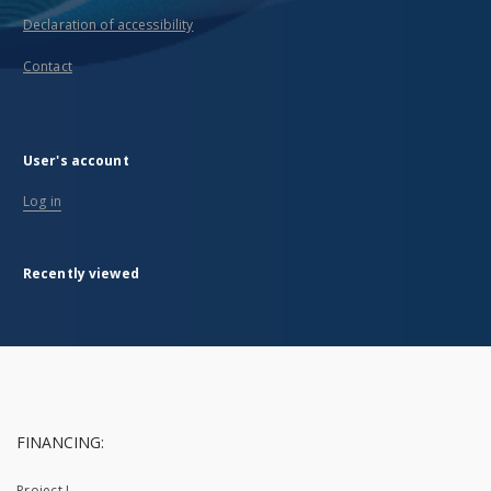
Declaration of accessibility
Contact
User's account
Log in
Recently viewed
FINANCING:
Project I