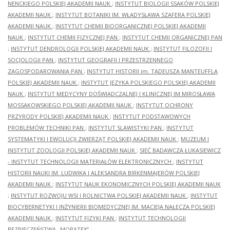
NENCKIEGO POLSKIEJ AKADEMII NAUK
;
INSTYTUT BIOLOGII SSAKÓW POLSKIEJ
AKADEMII NAUK
;
INSTYTUT BOTANIKI IM. WŁADYSŁAWA SZAFERA POLSKIEJ
AKADEMII NAUK
;
INSTYTUT CHEMII BIOORGANICZNEJ POLSKIEJ AKADEMII
NAUK
;
INSTYTUT CHEMII FIZYCZNEJ PAN
;
INSTYTUT CHEMII ORGANICZNEJ PAN
;
INSTYTUT DENDROLOGII POLSKIEJ AKADEMII NAUK
;
INSTYTUT FILOZOFII I
SOCJOLOGII PAN
;
INSTYTUT GEOGRAFII I PRZESTRZENNEGO
ZAGOSPODAROWANIA PAN
;
INSTYTUT HISTORII im. TADEUSZA MANTEUFFLA
POLSKIEJ AKADEMII NAUK
;
INSTYTUT JĘZYKA POLSKIEGO POLSKIEJ AKADEMII
NAUK
;
INSTYTUT MEDYCYNY DOŚWIADCZALNEJ I KLINICZNEJ IM.MIROSŁAWA
MOSSAKOWSKIEGO POLSKIEJ AKADEMII NAUK
;
INSTYTUT OCHRONY
PRZYRODY POLSKIEJ AKADEMII NAUK
;
INSTYTUT PODSTAWOWYCH
PROBLEMÓW TECHNIKI PAN
;
INSTYTUT SLAWISTYKI PAN
;
INSTYTUT
SYSTEMATYKI I EWOLUCJI ZWIERZĄT POLSKIEJ AKADEMII NAUK
;
MUZEUM I
INSTYTUT ZOOLOGII POLSKIEJ AKADEMII NAUK
;
SIEĆ BADAWCZA ŁUKASIEWICZ
- INSTYTUT TECHNOLOGII MATERIAŁÓW ELEKTRONICZNYCH
;
INSTYTUT
HISTORII NAUKI IM. LUDWIKA I ALEKSANDRA BIRKENMAJERÓW POLSKIEJ
AKADEMII NAUK
;
INSTYTUT NAUK EKONOMICZNYCH POLSKIEJ AKADEMII NAUK
;
INSTYTUT ROZWOJU WSI I ROLNICTWA POLSKIEJ AKADEMII NAUK
;
INSTYTUT
BIOCYBERNETYKI I INŻYNIERII BIOMEDYCZNEJ IM. MACIEJA NAŁĘCZA POLSKIEJ
AKADEMII NAUK
;
INSTYTUT FIZYKI PAN
;
INSTYTUT TECHNOLOGII
BEZPIECZEŃSTWA „MORATEX”
;