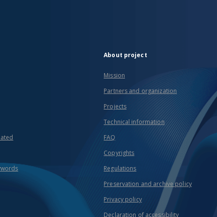
About project
Mission
Partners and organization
Projects
Technical information
eated
FAQ
Copyrights
ywords
Regulations
Preservation and archive policy
Privacy policy
Declaration of accessibility