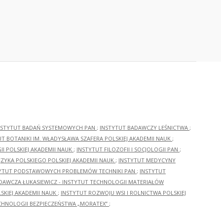
NSTYTUT BADAŃ SYSTEMOWYCH PAN
;
INSTYTUT BADAWCZY LEŚNICTWA
;
UT BOTANIKI IM. WŁADYSŁAWA SZAFERA POLSKIEJ AKADEMII NAUK
;
I POLSKIEJ AKADEMII NAUK
;
INSTYTUT FILOZOFII I SOCJOLOGII PAN
;
ĘZYKA POLSKIEGO POLSKIEJ AKADEMII NAUK
;
INSTYTUT MEDYCYNY
YTUT PODSTAWOWYCH PROBLEMÓW TECHNIKI PAN
;
INSTYTUT
ADAWCZA ŁUKASIEWICZ - INSTYTUT TECHNOLOGII MATERIAŁÓW
KIEJ AKADEMII NAUK
;
INSTYTUT ROZWOJU WSI I ROLNICTWA POLSKIEJ
CHNOLOGII BEZPIECZEŃSTWA „MORATEX”
;