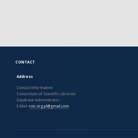
CONTACT
Address
Contact Information:
Consortium of Scientific Libraries
Database Administrator
E-Mail:
rcin.org.pl@gmail.com