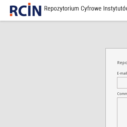
Repo
E-mail
Comm