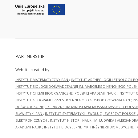
PARTNERSHIP:
Website created by
INSTYTUT MATEMATYCZNY PAN
;
INSTYTUT ARCHEOLOGII I ETNOLOGII PO
INSTYTUT BIOLOGII DOŚWIADCZALNEJ IM. MARCELEGO NENCKIEGO POLSKI
INSTYTUT CHEMII BIOORGANICZNEJ POLSKIEJ AKADEMII NAUK
;
INSTYTUT C
INSTYTUT GEOGRAFII I PRZESTRZENNEGO ZAGOSPODAROWANIA PAN
;
IN
DOŚWIADCZALNEJ I KLINICZNEJ IM.MIROSŁAWA MOSSAKOWSKIEGO POLSKI
SLAWISTYKI PAN
;
INSTYTUT SYSTEMATYKI I EWOLUCJI ZWIERZĄT POLSKIEJ
ELEKTRONICZNYCH
;
INSTYTUT HISTORII NAUKI IM. LUDWIKA I ALEKSAND
AKADEMII NAUK
;
INSTYTUT BIOCYBERNETYKI I INŻYNIERII BIOMEDYCZNEJ I