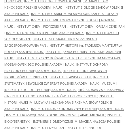
LEŚNICTWA
;
INSTYTUT BIOLOGII DOŚWIADCZALNEJ IM. MARCELEGO
NENCKIEGO POLSKIEJ AKADEMII NAUK
;
INSTYTUT BIOLOGII SSAKÓW POLSKIEJ
AKADEMII NAUK
;
INSTYTUT BOTANIKI IM. WŁADYSŁAWA SZAFERA POLSKIEJ
AKADEMII NAUK
;
INSTYTUT CHEMII BIOORGANICZNEJ POLSKIEJ AKADEMII
NAUK
;
INSTYTUT CHEMII FIZYCZNEJ PAN
;
INSTYTUT CHEMII ORGANICZNEJ PAN
;
INSTYTUT DENDROLOGII POLSKIEJ AKADEMII NAUK
;
INSTYTUT FILOZOFII I
SOCJOLOGII PAN
;
INSTYTUT GEOGRAFII I PRZESTRZENNEGO
ZAGOSPODAROWANIA PAN
;
INSTYTUT HISTORII im. TADEUSZA MANTEUFFLA
POLSKIEJ AKADEMII NAUK
;
INSTYTUT JĘZYKA POLSKIEGO POLSKIEJ AKADEMII
NAUK
;
INSTYTUT MEDYCYNY DOŚWIADCZALNEJ I KLINICZNEJ IM.MIROSŁAWA
MOSSAKOWSKIEGO POLSKIEJ AKADEMII NAUK
;
INSTYTUT OCHRONY
PRZYRODY POLSKIEJ AKADEMII NAUK
;
INSTYTUT PODSTAWOWYCH
PROBLEMÓW TECHNIKI PAN
;
INSTYTUT SLAWISTYKI PAN
;
INSTYTUT
SYSTEMATYKI I EWOLUCJI ZWIERZĄT POLSKIEJ AKADEMII NAUK
;
MUZEUM I
INSTYTUT ZOOLOGII POLSKIEJ AKADEMII NAUK
;
SIEĆ BADAWCZA ŁUKASIEWICZ
- INSTYTUT TECHNOLOGII MATERIAŁÓW ELEKTRONICZNYCH
;
INSTYTUT
HISTORII NAUKI IM. LUDWIKA I ALEKSANDRA BIRKENMAJERÓW POLSKIEJ
AKADEMII NAUK
;
INSTYTUT NAUK EKONOMICZNYCH POLSKIEJ AKADEMII NAUK
;
INSTYTUT ROZWOJU WSI I ROLNICTWA POLSKIEJ AKADEMII NAUK
;
INSTYTUT
BIOCYBERNETYKI I INŻYNIERII BIOMEDYCZNEJ IM. MACIEJA NAŁĘCZA POLSKIEJ
AKADEMII NAUK
;
INSTYTUT FIZYKI PAN
;
INSTYTUT TECHNOLOGII