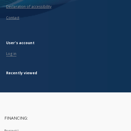
Declaration of accessibility
Contact
User's account
Log in
Recently viewed
FINANCING:
Project I