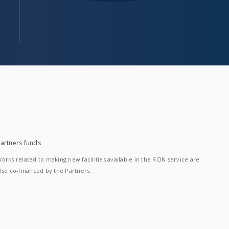
artners funds
orks related to making new facilities available in the RCIN service are
lso co-financed by the Partners.