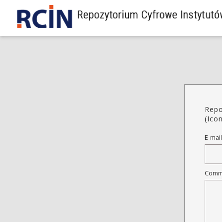
Repo
(Ico
E-mail
Comm