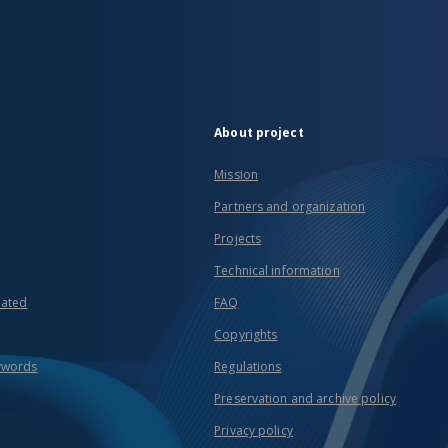
About project
Mission
Partners and organization
Projects
Technical information
eated
FAQ
Copyrights
ywords
Regulations
Preservation and archive policy
Privacy policy