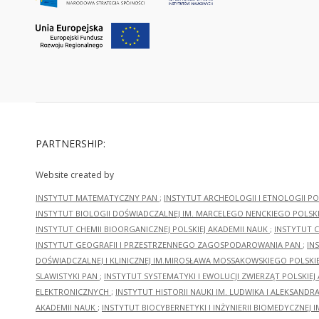
PARTNERSHIP:
Website created by
INSTYTUT MATEMATYCZNY PAN
;
INSTYTUT ARCHEOLOGII I ETNOLOGII PO
INSTYTUT BIOLOGII DOŚWIADCZALNEJ IM. MARCELEGO NENCKIEGO POLSKI
INSTYTUT CHEMII BIOORGANICZNEJ POLSKIEJ AKADEMII NAUK
;
INSTYTUT C
INSTYTUT GEOGRAFII I PRZESTRZENNEGO ZAGOSPODAROWANIA PAN
;
IN
DOŚWIADCZALNEJ I KLINICZNEJ IM.MIROSŁAWA MOSSAKOWSKIEGO POLSKI
SLAWISTYKI PAN
;
INSTYTUT SYSTEMATYKI I EWOLUCJI ZWIERZĄT POLSKIEJ
ELEKTRONICZNYCH
;
INSTYTUT HISTORII NAUKI IM. LUDWIKA I ALEKSAND
AKADEMII NAUK
;
INSTYTUT BIOCYBERNETYKI I INŻYNIERII BIOMEDYCZNEJ I