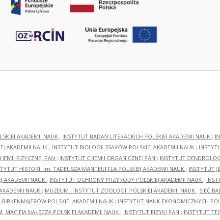
LSKIEJ AKADEMII NAUK
;
INSTYTUT BADAŃ LITERACKICH POLSKIEJ AKADEMII NAUK
;
I
EJ AKADEMII NAUK
;
INSTYTUT BIOLOGII SSAKÓW POLSKIEJ AKADEMII NAUK
;
INSTYT
HEMII FIZYCZNEJ PAN
;
INSTYTUT CHEMII ORGANICZNEJ PAN
;
INSTYTUT DENDROLOGI
STYTUT HISTORII im. TADEUSZA MANTEUFFLA POLSKIEJ AKADEMII NAUK
;
INSTYTUT J
EJ AKADEMII NAUK
;
INSTYTUT OCHRONY PRZYRODY POLSKIEJ AKADEMII NAUK
;
INST
 AKADEMII NAUK
;
MUZEUM I INSTYTUT ZOOLOGII POLSKIEJ AKADEMII NAUK
;
SIEĆ B
RA BIRKENMAJERÓW POLSKIEJ AKADEMII NAUK
;
INSTYTUT NAUK EKONOMICZNYCH POLS
M. MACIEJA NAŁĘCZA POLSKIEJ AKADEMII NAUK
;
INSTYTUT FIZYKI PAN
;
INSTYTUT TE