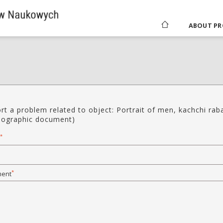
ABOUT PR
rt a problem related to object: Portrait of men, kachchi raba
nographic document)
*
*
ent