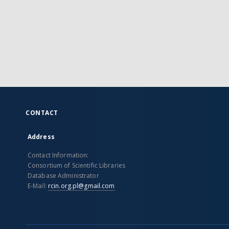
CONTACT
Address
Contact Information:
Consortium of Scientific Libraries
Database Administrator
E-Mail:
rcin.org.pl@gmail.com