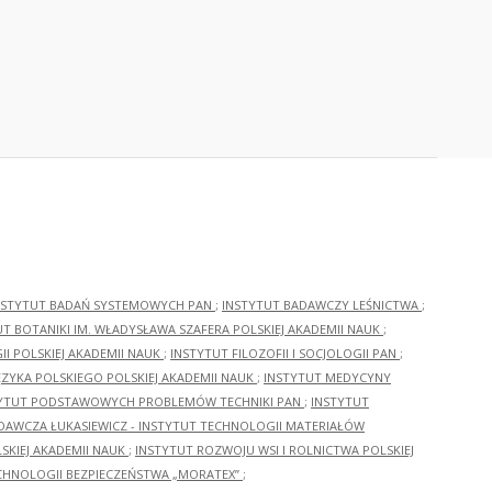
NSTYTUT BADAŃ SYSTEMOWYCH PAN
;
INSTYTUT BADAWCZY LEŚNICTWA
;
UT BOTANIKI IM. WŁADYSŁAWA SZAFERA POLSKIEJ AKADEMII NAUK
;
I POLSKIEJ AKADEMII NAUK
;
INSTYTUT FILOZOFII I SOCJOLOGII PAN
;
ĘZYKA POLSKIEGO POLSKIEJ AKADEMII NAUK
;
INSTYTUT MEDYCYNY
YTUT PODSTAWOWYCH PROBLEMÓW TECHNIKI PAN
;
INSTYTUT
ADAWCZA ŁUKASIEWICZ - INSTYTUT TECHNOLOGII MATERIAŁÓW
KIEJ AKADEMII NAUK
;
INSTYTUT ROZWOJU WSI I ROLNICTWA POLSKIEJ
CHNOLOGII BEZPIECZEŃSTWA „MORATEX”
;