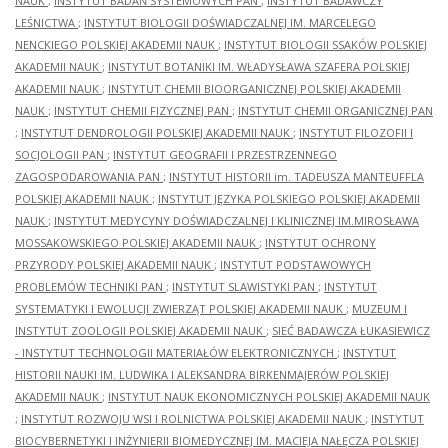
NAUK
;
INSTYTUT BADAŃ SYSTEMOWYCH PAN
;
INSTYTUT BADAWCZY
LEŚNICTWA
;
INSTYTUT BIOLOGII DOŚWIADCZALNEJ IM. MARCELEGO
NENCKIEGO POLSKIEJ AKADEMII NAUK
;
INSTYTUT BIOLOGII SSAKÓW POLSKIEJ
AKADEMII NAUK
;
INSTYTUT BOTANIKI IM. WŁADYSŁAWA SZAFERA POLSKIEJ
AKADEMII NAUK
;
INSTYTUT CHEMII BIOORGANICZNEJ POLSKIEJ AKADEMII
NAUK
;
INSTYTUT CHEMII FIZYCZNEJ PAN
;
INSTYTUT CHEMII ORGANICZNEJ PAN
;
INSTYTUT DENDROLOGII POLSKIEJ AKADEMII NAUK
;
INSTYTUT FILOZOFII I
SOCJOLOGII PAN
;
INSTYTUT GEOGRAFII I PRZESTRZENNEGO
ZAGOSPODAROWANIA PAN
;
INSTYTUT HISTORII im. TADEUSZA MANTEUFFLA
POLSKIEJ AKADEMII NAUK
;
INSTYTUT JĘZYKA POLSKIEGO POLSKIEJ AKADEMII
NAUK
;
INSTYTUT MEDYCYNY DOŚWIADCZALNEJ I KLINICZNEJ IM.MIROSŁAWA
MOSSAKOWSKIEGO POLSKIEJ AKADEMII NAUK
;
INSTYTUT OCHRONY
PRZYRODY POLSKIEJ AKADEMII NAUK
;
INSTYTUT PODSTAWOWYCH
PROBLEMÓW TECHNIKI PAN
;
INSTYTUT SLAWISTYKI PAN
;
INSTYTUT
SYSTEMATYKI I EWOLUCJI ZWIERZĄT POLSKIEJ AKADEMII NAUK
;
MUZEUM I
INSTYTUT ZOOLOGII POLSKIEJ AKADEMII NAUK
;
SIEĆ BADAWCZA ŁUKASIEWICZ
- INSTYTUT TECHNOLOGII MATERIAŁÓW ELEKTRONICZNYCH
;
INSTYTUT
HISTORII NAUKI IM. LUDWIKA I ALEKSANDRA BIRKENMAJERÓW POLSKIEJ
AKADEMII NAUK
;
INSTYTUT NAUK EKONOMICZNYCH POLSKIEJ AKADEMII NAUK
;
INSTYTUT ROZWOJU WSI I ROLNICTWA POLSKIEJ AKADEMII NAUK
;
INSTYTUT
BIOCYBERNETYKI I INŻYNIERII BIOMEDYCZNEJ IM. MACIEJA NAŁĘCZA POLSKIEJ