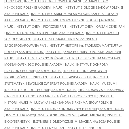
LEŚNICTWA
;
INSTYTUT BIOLOGII DOŚWIADCZALNEJ IM. MARCELEGO
NENCKIEGO POLSKIEJ AKADEMII NAUK
;
INSTYTUT BIOLOGII SSAKÓW POLSKIEJ
AKADEMII NAUK
;
INSTYTUT BOTANIKI IM. WŁADYSŁAWA SZAFERA POLSKIEJ
AKADEMII NAUK
;
INSTYTUT CHEMII BIOORGANICZNEJ POLSKIEJ AKADEMII
NAUK
;
INSTYTUT CHEMII FIZYCZNEJ PAN
;
INSTYTUT CHEMII ORGANICZNEJ PAN
;
INSTYTUT DENDROLOGII POLSKIEJ AKADEMII NAUK
;
INSTYTUT FILOZOFII I
SOCJOLOGII PAN
;
INSTYTUT GEOGRAFII I PRZESTRZENNEGO
ZAGOSPODAROWANIA PAN
;
INSTYTUT HISTORII im. TADEUSZA MANTEUFFLA
POLSKIEJ AKADEMII NAUK
;
INSTYTUT JĘZYKA POLSKIEGO POLSKIEJ AKADEMII
NAUK
;
INSTYTUT MEDYCYNY DOŚWIADCZALNEJ I KLINICZNEJ IM.MIROSŁAWA
MOSSAKOWSKIEGO POLSKIEJ AKADEMII NAUK
;
INSTYTUT OCHRONY
PRZYRODY POLSKIEJ AKADEMII NAUK
;
INSTYTUT PODSTAWOWYCH
PROBLEMÓW TECHNIKI PAN
;
INSTYTUT SLAWISTYKI PAN
;
INSTYTUT
SYSTEMATYKI I EWOLUCJI ZWIERZĄT POLSKIEJ AKADEMII NAUK
;
MUZEUM I
INSTYTUT ZOOLOGII POLSKIEJ AKADEMII NAUK
;
SIEĆ BADAWCZA ŁUKASIEWICZ
- INSTYTUT TECHNOLOGII MATERIAŁÓW ELEKTRONICZNYCH
;
INSTYTUT
HISTORII NAUKI IM. LUDWIKA I ALEKSANDRA BIRKENMAJERÓW POLSKIEJ
AKADEMII NAUK
;
INSTYTUT NAUK EKONOMICZNYCH POLSKIEJ AKADEMII NAUK
;
INSTYTUT ROZWOJU WSI I ROLNICTWA POLSKIEJ AKADEMII NAUK
;
INSTYTUT
BIOCYBERNETYKI I INŻYNIERII BIOMEDYCZNEJ IM. MACIEJA NAŁĘCZA POLSKIEJ
AKADEMII NAUK
;
INSTYTUT FIZYKI PAN
;
INSTYTUT TECHNOLOGII