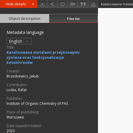
Hide details
Object description
Files list
Metadata language
English
Title:
Katalizowana metalami przejściowymi
synteza oraz funkcjonalizacja
ketonitronów
Creator:
Brześkiewicz, Jakub
Contributor:
Loska, Rafał
Publisher:
Institute of Organic Chemistry of PAS
Place of publishing:
Warszawa.
Date issued/created:
2023