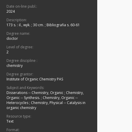
Date on-line publ.:
2024
Description:
173 s. : il., wyk. ; 30 cm.
;
Bibliografia s. 60-61
Degree name:
doctor
Level of degree:
2
Degree discipline :
chemistry
Degree grantor:
Institute of Organic Chemistry PAS
Subject and Keywords:
Disserations -- Chemistry, Organic
;
Chemistry,
Organic -- Synthesis.
;
Chemistry, Organic --
Heterocycles
;
Chemistry, Physical -- Catalysis in
organic chemistry
Resource type:
Text
Format: