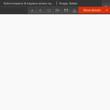
Reformowanie N-heptanu wobec katalizatorów platynowych zawierających dodatek renu lub cyny
Rzepa, Stefan
Show details