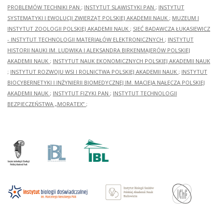
PROBLEMÓW TECHNIKI PAN
;
INSTYTUT SLAWISTYKI PAN
;
INSTYTUT
SYSTEMATYKI I EWOLUCJI ZWIERZĄT POLSKIEJ AKADEMII NAUK
;
MUZEUM I
INSTYTUT ZOOLOGII POLSKIEJ AKADEMII NAUK
;
SIEĆ BADAWCZA ŁUKASIEWICZ
- INSTYTUT TECHNOLOGII MATERIAŁÓW ELEKTRONICZNYCH
;
INSTYTUT
HISTORII NAUKI IM. LUDWIKA I ALEKSANDRA BIRKENMAJERÓW POLSKIEJ
AKADEMII NAUK
;
INSTYTUT NAUK EKONOMICZNYCH POLSKIEJ AKADEMII NAUK
;
INSTYTUT ROZWOJU WSI I ROLNICTWA POLSKIEJ AKADEMII NAUK
;
INSTYTUT
BIOCYBERNETYKI I INŻYNIERII BIOMEDYCZNEJ IM. MACIEJA NAŁĘCZA POLSKIEJ
AKADEMII NAUK
;
INSTYTUT FIZYKI PAN
;
INSTYTUT TECHNOLOGII
BEZPIECZEŃSTWA „MORATEX”
;