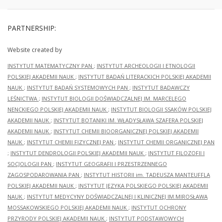
PARTNERSHIP:
Website created by
INSTYTUT MATEMATYCZNY PAN
;
INSTYTUT ARCHEOLOGII I ETNOLOGII
POLSKIEJ AKADEMII NAUK
;
INSTYTUT BADAŃ LITERACKICH POLSKIEJ AKADEMII
NAUK
;
INSTYTUT BADAŃ SYSTEMOWYCH PAN
;
INSTYTUT BADAWCZY
LEŚNICTWA
;
INSTYTUT BIOLOGII DOŚWIADCZALNEJ IM. MARCELEGO
NENCKIEGO POLSKIEJ AKADEMII NAUK
;
INSTYTUT BIOLOGII SSAKÓW POLSKIEJ
AKADEMII NAUK
;
INSTYTUT BOTANIKI IM. WŁADYSŁAWA SZAFERA POLSKIEJ
AKADEMII NAUK
;
INSTYTUT CHEMII BIOORGANICZNEJ POLSKIEJ AKADEMII
NAUK
;
INSTYTUT CHEMII FIZYCZNEJ PAN
;
INSTYTUT CHEMII ORGANICZNEJ PAN
;
INSTYTUT DENDROLOGII POLSKIEJ AKADEMII NAUK
;
INSTYTUT FILOZOFII I
SOCJOLOGII PAN
;
INSTYTUT GEOGRAFII I PRZESTRZENNEGO
ZAGOSPODAROWANIA PAN
;
INSTYTUT HISTORII im. TADEUSZA MANTEUFFLA
POLSKIEJ AKADEMII NAUK
;
INSTYTUT JĘZYKA POLSKIEGO POLSKIEJ AKADEMII
NAUK
;
INSTYTUT MEDYCYNY DOŚWIADCZALNEJ I KLINICZNEJ IM.MIROSŁAWA
MOSSAKOWSKIEGO POLSKIEJ AKADEMII NAUK
;
INSTYTUT OCHRONY
PRZYRODY POLSKIEJ AKADEMII NAUK
;
INSTYTUT PODSTAWOWYCH