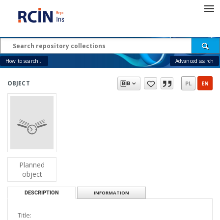
How to search...
Advanced search
OBJECT
PL
EN
Planned
object
DESCRIPTION
INFORMATION
Title: