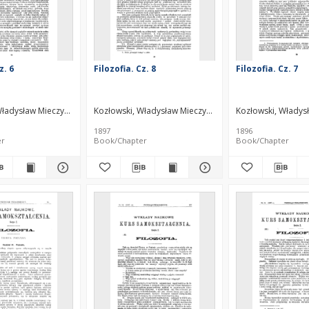
z. 6
Filozofia. Cz. 8
Filozofia. Cz. 7
Władysław Mieczysław (1858–1935)
Kozłowski, Władysław Mieczysław (1858–1935)
Kozłowski, Władys
1897
1896
er
Book/Chapter
Book/Chapter