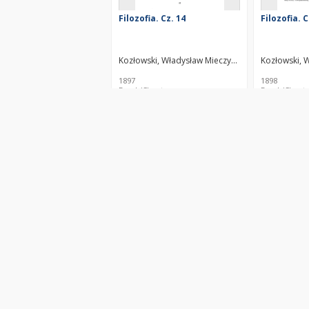
Filozofia. Cz. 14
Filozofia. C
Kozłowski, Władysław Mieczysław (1858–1935)
Kozłowski, 
1897
1898
Book/Chapter
Book/Chapt
Filozofia. Cz. 12
Filozofia. C