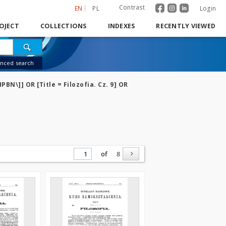
Contrast
EN
PL
Login
OJECT
COLLECTIONS
INDEXES
RECENTLY VIEWED
nced search
PBN\]] OR [Title = Filozofia. Cz. 9] OR
of
8