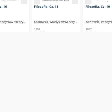
z. 16
Filozofia. Cz. 11
Filozofia. Cz. 10
Władysław Mieczysław (1858–1935)
Kozłowski, Władysław Mieczysław (1858–1935)
Kozłowski, Władys
1897
1897
er
Book/Chapter
Book/Chapter
z. 3
Filozofia. Cz. 5
Filozofia. Cz. 4