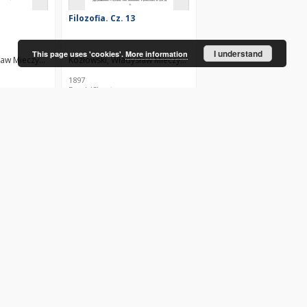
Filozofia. Cz. 13
I understand
This page uses 'cookies'.
More information
ław Mieczysław (1858–1935)
Kozłowski, Władysław Mieczysław (1858–1935)
1897
Book/Chapter
Filozofia. Cz. 1