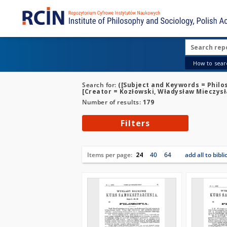
How to searc
Search for:
([Subject and Keywords = Philoso
[Creator = Kozłowski, Władysław Mieczysł
Number of results:
179
Filters
Items per page:
24
40
64
add all to bibl