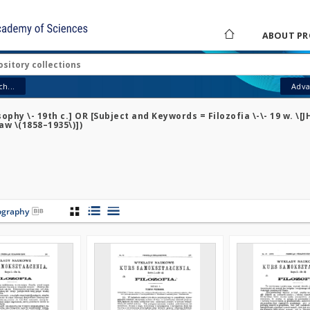
ABOUT PR
h...
Adva
phy \- 19th c.] OR [Subject and Keywords = Filozofia \-\- 19 w. \[JH
aw \(1858–1935\)])
iography